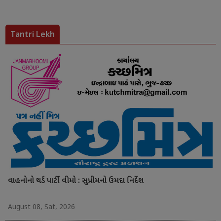
Tantri Lekh
વાહનોનો થર્ડ પાર્ટી વીમો : સુપ્રીમનો ઉમદા નિર્દેશ
August 08, Sat, 2026