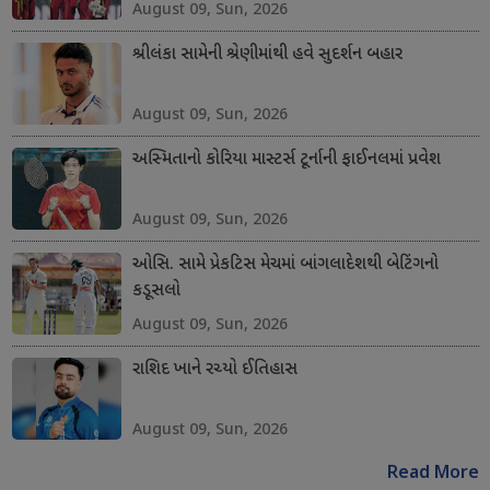
August 09, Sun, 2026
શ્રીલંકા સામેની શ્રેણીમાંથી હવે સુદર્શન બહાર
August 09, Sun, 2026
અસ્મિતાનો કોરિયા માસ્ટર્સ ટૂર્નાની ફાઈનલમાં પ્રવેશ
August 09, Sun, 2026
ઓસિ. સામે પ્રેકટિસ મેચમાં બાંગલાદેશથી બેટિંગનો
કડૂસલો
August 09, Sun, 2026
રાશિદ ખાને રચ્યો ઈતિહાસ
August 09, Sun, 2026
Read More