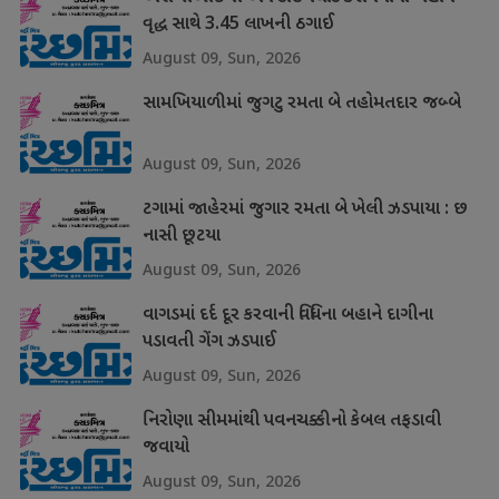
વૃદ્ધ સાથે 3.45 લાખની ઠગાઈ
August 09, Sun, 2026
સામખિયાળીમાં જુગટુ રમતા બે તહોમતદાર જબ્બે
August 09, Sun, 2026
ટગામાં જાહેરમાં જુગાર રમતા બે ખેલી ઝડપાયા : છ
નાસી છૂટયા
August 09, Sun, 2026
વાગડમાં દર્દ દૂર કરવાની વિધિના બહાને દાગીના
પડાવતી ગેંગ ઝડપાઈ
August 09, Sun, 2026
નિરોણા સીમમાંથી પવનચક્કીનો કેબલ તફડાવી
જવાયો
August 09, Sun, 2026