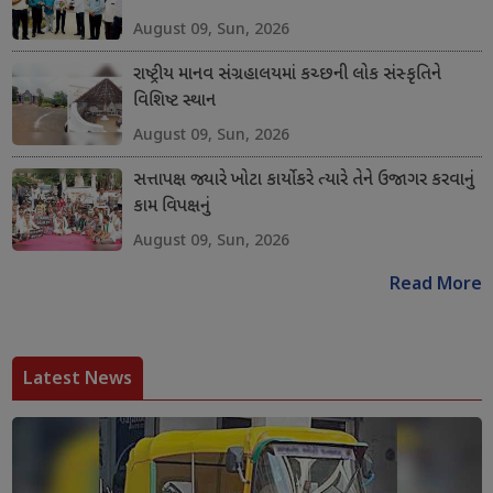
August 09, Sun, 2026
રાષ્ટ્રીય માનવ સંગ્રહાલયમાં કચ્છની લોક સંસ્કૃતિને
વિશિષ્ટ સ્થાન
August 09, Sun, 2026
સત્તાપક્ષ જ્યારે ખોટા કાર્યો કરે ત્યારે તેને ઉજાગર કરવાનું
કામ વિપક્ષનું
August 09, Sun, 2026
Read More
Latest News