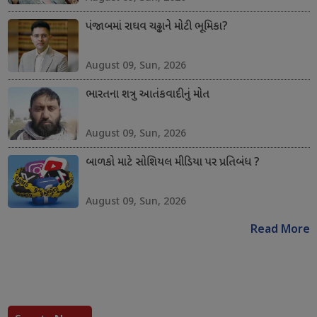
પંજાબમાં રાઘવ ચઢ્ઢાને મોટી ભૂમિકા?
August 09, Sun, 2026
ભારતના શત્રુ આતંકવાદીનું મોત
August 09, Sun, 2026
બાળકો માટે સોશિયલ મીડિયા પર પ્રતિબંધ ?
August 09, Sun, 2026
Read More