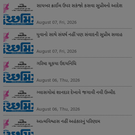
સાયબર ક્રાઈમ ઉપર સકંજો કસવા સુપ્રીમનો આદેશ
August 07, Fri, 2026
યુવાનો સાથે સંઘર્ષ નહીં પણ સંવાદની સુપ્રીમ સલાહ
August 07, Fri, 2026
ગરિમા ચૂકયા ઉદયનિધિ
August 06, Thu, 2026
ગ્લાસગોમાં શાનદાર દેખાવે જગાવી નવી ઉમ્મીદ
August 06, Thu, 2026
આત્મવિશ્વાસ નહીં અહંકારનું પરિણામ