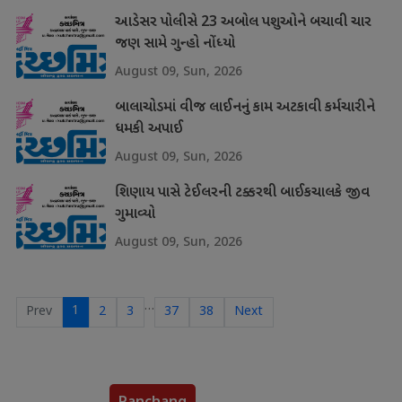
આડેસર પોલીસે 23 અબોલ પશુઓને બચાવી ચાર
જણ સામે ગુન્હો નોંધ્યો
August 09, Sun, 2026
બાલાચોડમાં વીજ લાઈનનું કામ અટકાવી કર્મચારીને
ધમકી અપાઈ
August 09, Sun, 2026
શિણાય પાસે ટેઈલરની ટક્કરથી બાઈકચાલકે જીવ
ગુમાવ્યો
August 09, Sun, 2026
…
1
Prev
2
3
37
38
Next
Panchang