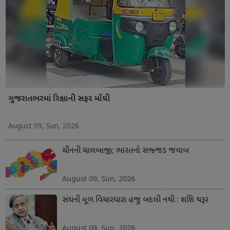
ગુજરાતભરમાં રિક્ષાની સફર મોંઘી
August 09, Sun, 2026
ચીનની ચાલબાજી; ભારતનો સજ્જડ જવાબ
August 09, Sun, 2026
સંઘની મૂળ વિચારધારા હજુ બદલી નથી : શશિ થરૂર
August 09, Sun, 2026