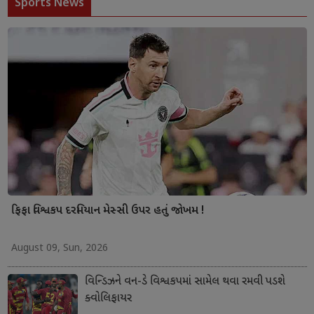
Sports News
ફિફા વિશ્વકપ દરમિયાન મેસ્સી ઉપર હતું જોખમ !
August 09, Sun, 2026
વિન્ડિઝને વન-ડે વિશ્વકપમાં સામેલ થવા રમવી પડશે
ક્વોલિફાયર