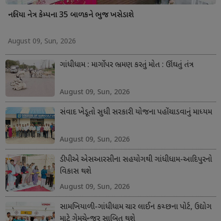
નલિયા નેત્ર કેમ્પના 35 બાળકને ભુજ ખસેડાશે
August 09, Sun, 2026
ગાંધીધામ : માર્ગો પર ભ્રમણ કરતું મોત : ઊંઘતું તંત્ર
August 09, Sun, 2026
સંવાદ ખેડૂતો સુધી સરકારી યોજના પહોંચાડવાનું માધ્યમ
August 09, Sun, 2026
ડીપીએ એસઆરસીના સહયોગથી ગાંધીધામ-આદિપુરનો
વિકાસ થશે
August 09, Sun, 2026
સામખિયાળી-ગાંધીધામ ચાર લાઈન કચ્છના પોર્ટ, ઉદ્યોગ
માટે ગેમચેન્જર સાબિત થશે