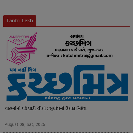
Tantri Lekh
વાહનોનો થર્ડ પાર્ટી વીમો : સુપ્રીમનો ઉમદા નિર્દેશ
August 08, Sat, 2026