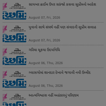
સાયબર ક્રાઈમ ઉપર સકંજો કસવા સુપ્રીમનો આદેશ
August 07, Fri, 2026
યુવાનો સાથે સંઘર્ષ નહીં પણ સંવાદની સુપ્રીમ સલાહ
August 07, Fri, 2026
ગરિમા ચૂકયા ઉદયનિધિ
August 06, Thu, 2026
ગ્લાસગોમાં શાનદાર દેખાવે જગાવી નવી ઉમ્મીદ
August 06, Thu, 2026
આત્મવિશ્વાસ નહીં અહંકારનું પરિણામ