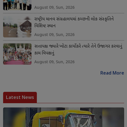
August 09, Sun, 2026
રાષ્ટ્રીય માનવ સંગ્રહાલયમાં કચ્છની લોક સંસ્કૃતિને
વિશિષ્ટ સ્થાન
August 09, Sun, 2026
સત્તાપક્ષ જ્યારે ખોટા કાર્યો કરે ત્યારે તેને ઉજાગર કરવાનું
કામ વિપક્ષનું
August 09, Sun, 2026
Read More
Latest News