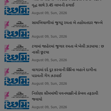
વૃદ્ધ સાથે 3.45 લાખની ઠગાઈ
August 09, Sun, 2026
સામખિયાળીમાં જુગટુ રમતા બે તહોમતદાર જબ્બે
August 09, Sun, 2026
ટગામાં જાહેરમાં જુગાર રમતા બે ખેલી ઝડપાયા : છ
નાસી છૂટયા
August 09, Sun, 2026
વાગડમાં દર્દ દૂર કરવાની વિધિના બહાને દાગીના
પડાવતી ગેંગ ઝડપાઈ
August 09, Sun, 2026
નિરોણા સીમમાંથી પવનચક્કીનો કેબલ તફડાવી
જવાયો
August 09, Sun, 2026