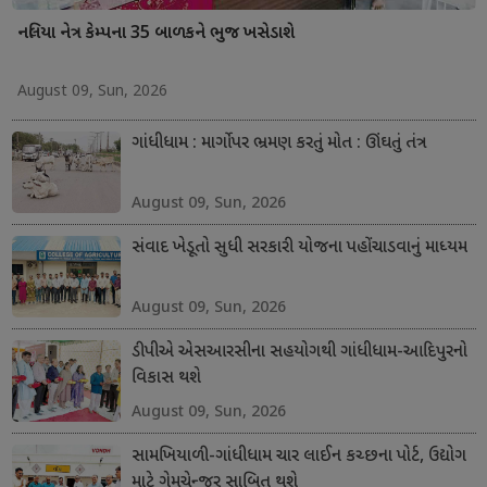
નલિયા નેત્ર કેમ્પના 35 બાળકને ભુજ ખસેડાશે
August 09, Sun, 2026
ગાંધીધામ : માર્ગો પર ભ્રમણ કરતું મોત : ઊંઘતું તંત્ર
August 09, Sun, 2026
સંવાદ ખેડૂતો સુધી સરકારી યોજના પહોંચાડવાનું માધ્યમ
August 09, Sun, 2026
ડીપીએ એસઆરસીના સહયોગથી ગાંધીધામ-આદિપુરનો
વિકાસ થશે
August 09, Sun, 2026
સામખિયાળી-ગાંધીધામ ચાર લાઈન કચ્છના પોર્ટ, ઉદ્યોગ
માટે ગેમચેન્જર સાબિત થશે