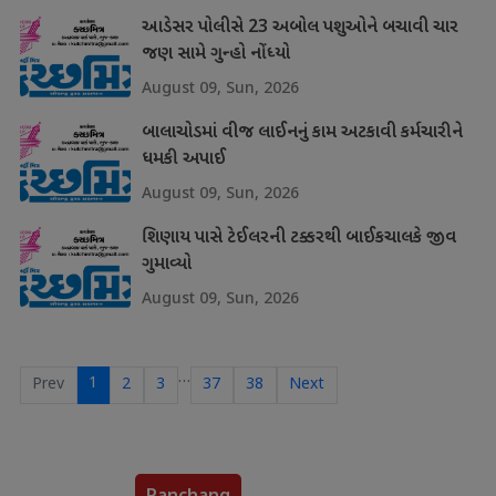
આડેસર પોલીસે 23 અબોલ પશુઓને બચાવી ચાર
જણ સામે ગુન્હો નોંધ્યો
August 09, Sun, 2026
બાલાચોડમાં વીજ લાઈનનું કામ અટકાવી કર્મચારીને
ધમકી અપાઈ
August 09, Sun, 2026
શિણાય પાસે ટેઈલરની ટક્કરથી બાઈકચાલકે જીવ
ગુમાવ્યો
August 09, Sun, 2026
…
1
Prev
2
3
37
38
Next
Panchang