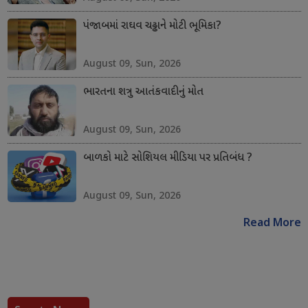
પંજાબમાં રાઘવ ચઢ્ઢાને મોટી ભૂમિકા?
August 09, Sun, 2026
ભારતના શત્રુ આતંકવાદીનું મોત
August 09, Sun, 2026
બાળકો માટે સોશિયલ મીડિયા પર પ્રતિબંધ ?
August 09, Sun, 2026
Read More