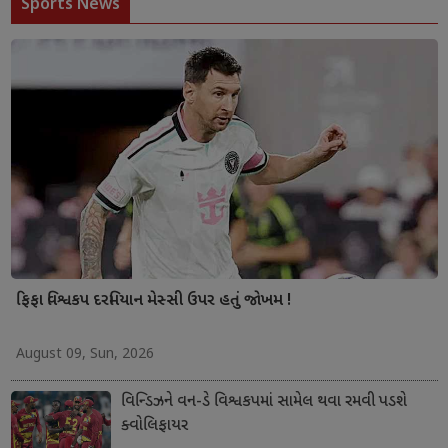
Sports News
ફિફા વિશ્વકપ દરમિયાન મેસ્સી ઉપર હતું જોખમ !
August 09, Sun, 2026
વિન્ડિઝને વન-ડે વિશ્વકપમાં સામેલ થવા રમવી પડશે
ક્વોલિફાયર