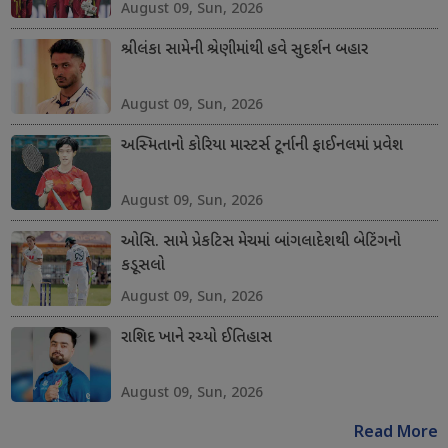
August 09, Sun, 2026
શ્રીલંકા સામેની શ્રેણીમાંથી હવે સુદર્શન બહાર
August 09, Sun, 2026
અસ્મિતાનો કોરિયા માસ્ટર્સ ટૂર્નાની ફાઈનલમાં પ્રવેશ
August 09, Sun, 2026
ઓસિ. સામે પ્રેકટિસ મેચમાં બાંગલાદેશથી બેટિંગનો
કડૂસલો
August 09, Sun, 2026
રાશિદ ખાને રચ્યો ઈતિહાસ
August 09, Sun, 2026
Read More