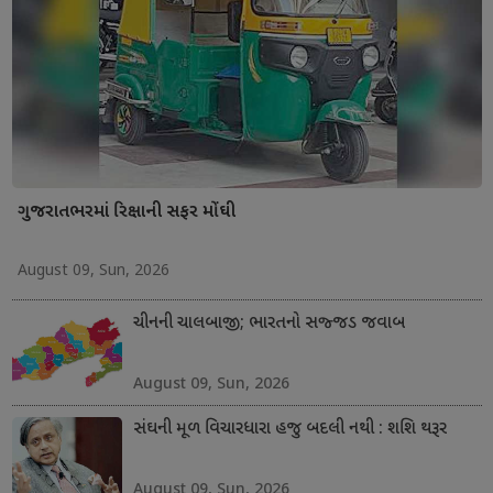
ગુજરાતભરમાં રિક્ષાની સફર મોંઘી
August 09, Sun, 2026
ચીનની ચાલબાજી; ભારતનો સજ્જડ જવાબ
August 09, Sun, 2026
સંઘની મૂળ વિચારધારા હજુ બદલી નથી : શશિ થરૂર
August 09, Sun, 2026