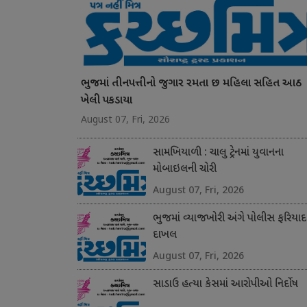
ભુજમાં તીનપત્તીનો જુગાર રમતા છ મહિલા સહિત આઠ
ખેલી પકડાયા
August 07, Fri, 2026
સામખિયાળી : ચાલુ ટ્રેનમાં યુવાનના
મોબાઇલની ચોરી
August 07, Fri, 2026
ભુજમાં વ્યાજખોરી અંગે પોલીસ ફરિયાદ
દાખલ
August 07, Fri, 2026
સાડાઉ હત્યા કેસમાં આરોપીઓ નિર્દોષ