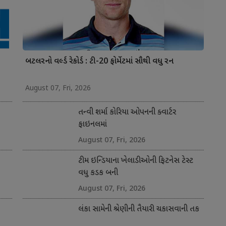
બટલરનો વર્લ્ડ રેકોર્ડ : ટી-20 ફોર્મેટમાં સૌથી વધુ રન
August 07, Fri, 2026
તન્વી શર્મા કોરિયા ઓપનની ક્વાર્ટર
ફાઇનલમાં
August 07, Fri, 2026
ટીમ ઇન્ડિયાના ખેલાડીઓની ફિટનેસ ટેસ્ટ
વધુ કડક બની
August 07, Fri, 2026
લંકા સામેની શ્રેણીની તૈયારી ચકાસવાની તક