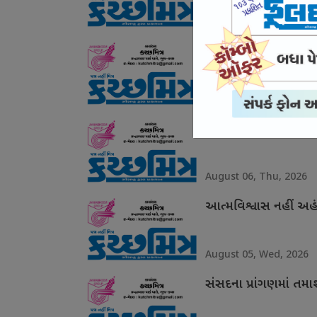
August 07, Fri, 2026
ગરિમા ચૂકયા ઉદયનિધિ
August 06, Thu, 2026
ગ્લાસગોમાં શાનદાર દે
August 06, Thu, 2026
આત્મવિશ્વાસ નહીં અહં
August 05, Wed, 2026
સંસદના પ્રાંગણમાં તમ