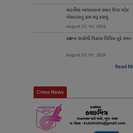
માંડવીમાં બાયપાસનાં સ્થાન ઉપર ગર્ડર
બેસાડવાનું કામ શરૂ કરાયું
August 07, Fri, 2026
કચ્છના સર્વાંગી વિકાસ વિવિધ મુદે મંથન
August 07, Fri, 2026
Read M
Crime News