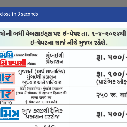
close in 2 seconds
્યુઝ
સ્પોર્ટ્સ ન્યુઝ
તંત્રી લેખ
અવસાન નોંધ
ઈ-પેપર
ંજો કસવા સુપ્રીમનો આદેશ
ીં પણ સંવાદની સુપ્રીમ સલાહ