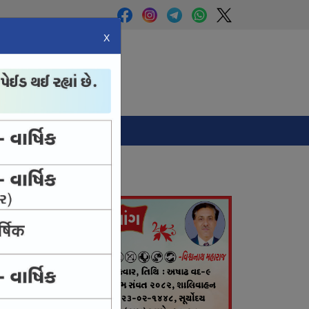
X
Panchang