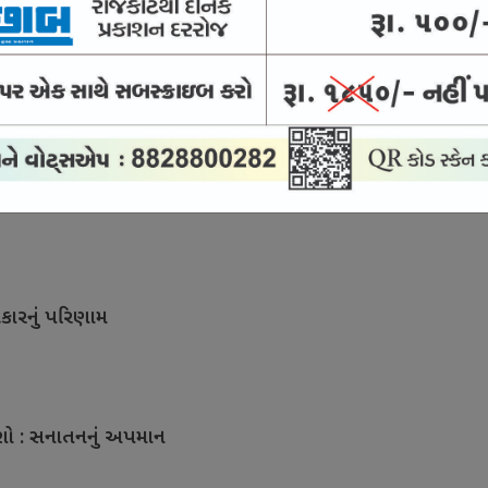
ખાવે જગાવી નવી ઉમ્મીદ
કારનું પરિણામ
ાશો : સનાતનનું અપમાન