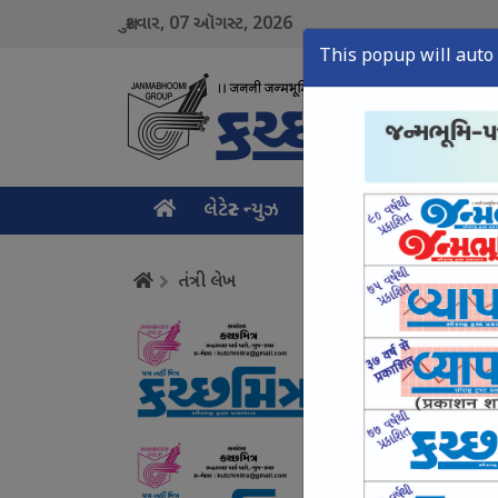
07
2026
શુક્રવાર,
ઑગસ્ટ,
This popup will auto 
લેટેસ્ટ ન્યુઝ
મુખ્ય સમાચાર
ક્રાઇમ ન
તંત્રી લેખ
સાયબર ક્રાઈમ ઉપર સક
August 07, Fri, 2026
યુવાનો સાથે સંઘર્ષ નહ