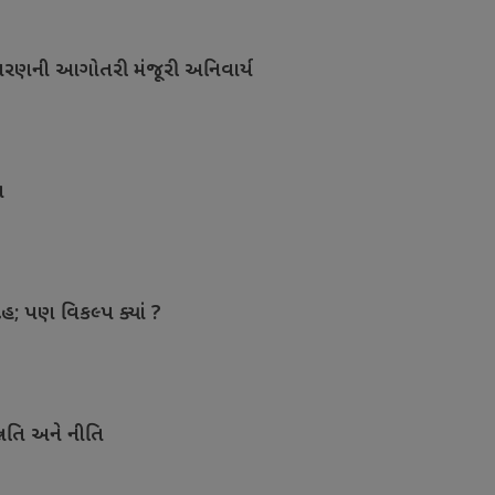
ાવરણની આગોતરી મંજૂરી અનિવાર્ય
ત
ેહ; પણ વિકલ્પ ક્યાં ?
નતિ અને નીતિ