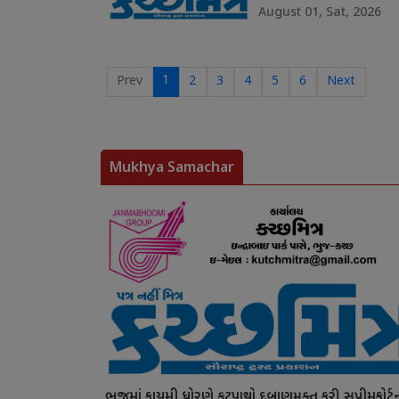
August 01, Sat, 2026
1
Prev
2
3
4
5
6
Next
Mukhya Samachar
ભુજમાં કાયમી ધોરણે ફૂટપાથો દબાણમુક્ત કરી સુપ્રીમકોર્ટ