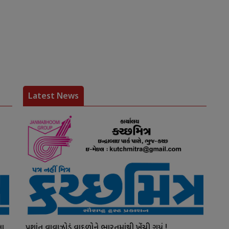
Latest News
ના
પ્રશાંત વાવાઝોડું વાદળોને ભારતમાંથી ખેંચી ગયું !