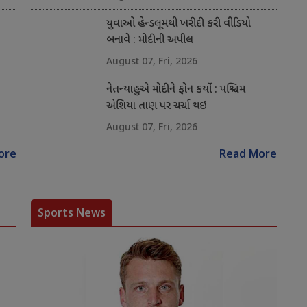
યુવાઓ હેન્ડલૂમથી ખરીદી કરી વીડિયો
બનાવે : મોદીની અપીલ
August 07, Fri, 2026
નેતન્યાહુએ મોદીને ફોન કર્યો : પશ્ચિમ
એશિયા તાણ પર ચર્ચા થઇ
August 07, Fri, 2026
ore
Read More
Sports News