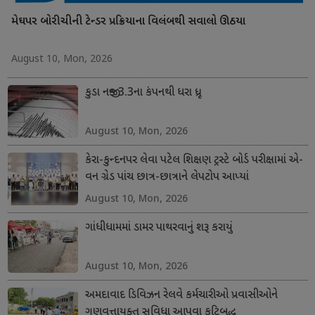
મેઘપર બોરીચીની ટેન્ડર પ્રક્રિયાના વિલંબથી સવાલો ઊઠયા
August 10, Mon, 2026
કુડા નજીક 3.3ના કંપનથી ધરા ધ્રૂજી
August 10, Mon, 2026
કેરા-કુન્દનપર લેવા પટેલ શિક્ષણ ટ્રસ્ટે બોર્ડ પરીક્ષામાં એ-
વન ગ્રેડ પાંચ છાત્ર-છાત્રાને લેપટોપ આપ્યાં
August 10, Mon, 2026
ગાંધીધામમાં ડામર પાથરવાનું શરૂ કરાયું
August 10, Mon, 2026
અમદાવાદ ડિવિઝન રેલવે કર્મચારીઓ પ્રવાસીઓને
ગુણવત્તાયુક્ત સુવિધા આપવા કટિબદ્ધ