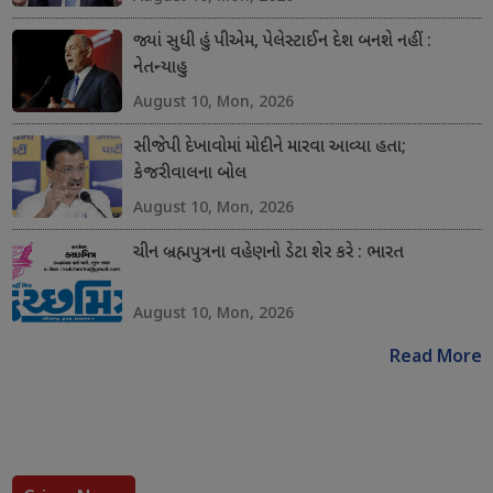
જ્યાં સુધી હું પીએમ, પેલેસ્ટાઈન દેશ બનશે નહીં :
નેતન્યાહુ
August 10, Mon, 2026
સીજેપી દેખાવોમાં મોદીને મારવા આવ્યા હતા;
કેજરીવાલના બોલ
August 10, Mon, 2026
ચીન બ્રહ્મપુત્રના વહેણનો ડેટા શેર કરે : ભારત
August 10, Mon, 2026
Read More