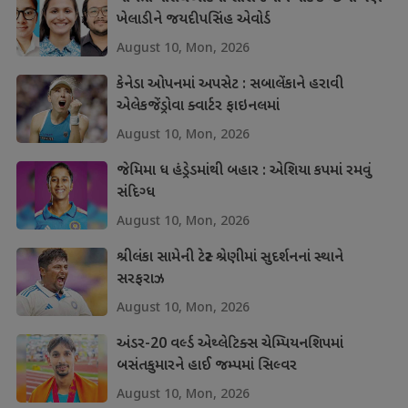
ખેલાડીને જયદીપસિંહ એવોર્ડ
August 10, Mon, 2026
કેનેડા ઓપનમાં અપસેટ : સબાલેંકાને હરાવી
એલેકજેંડ્રોવા ક્વાર્ટર ફાઇનલમાં
August 10, Mon, 2026
જેમિમા ધ હંડ્રેડમાંથી બહાર : એશિયા કપમાં રમવું
સંદિગ્ધ
August 10, Mon, 2026
શ્રીલંકા સામેની ટેસ્ટ શ્રેણીમાં સુદર્શનનાં સ્થાને
સરફરાઝ
August 10, Mon, 2026
અંડર-20 વર્લ્ડ એથ્લેટિક્સ ચેમ્પિયનશિપમાં
બસંતકુમારને હાઈ જમ્પમાં સિલ્વર
August 10, Mon, 2026