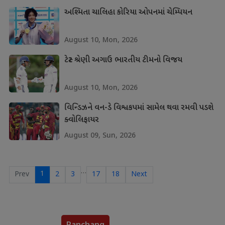
અશ્મિતા ચાલિહા કોરિયા ઓપનમાં ચેમ્પિયન
August 10, Mon, 2026
ટેસ્ટ શ્રેણી અગાઉ ભારતીય ટીમનો વિજય
August 10, Mon, 2026
વિન્ડિઝને વન-ડે વિશ્વકપમાં સામેલ થવા રમવી પડશે
ક્વોલિફાયર
August 09, Sun, 2026
…
1
Prev
2
3
17
18
Next
Panchang