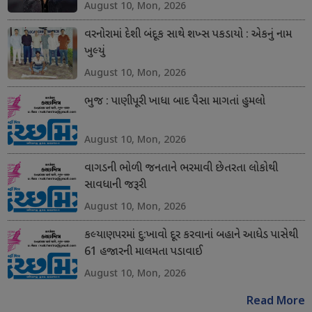
August 10, Mon, 2026
વરનોરામાં દેશી બંદૂક સાથે શખ્સ પકડાયો : એકનું નામ
ખુલ્યું
August 10, Mon, 2026
ભુજ : પાણીપૂરી ખાધા બાદ પૈસા માગતાં હુમલો
August 10, Mon, 2026
વાગડની ભોળી જનતાને ભરમાવી છેતરતા લોકોથી
સાવધાની જરૂરી
August 10, Mon, 2026
કલ્યાણપરમાં દુ:ખાવો દૂર કરવાનાં બહાને આધેડ પાસેથી
61 હજારની માલમતા પડાવાઈ
August 10, Mon, 2026
Read More