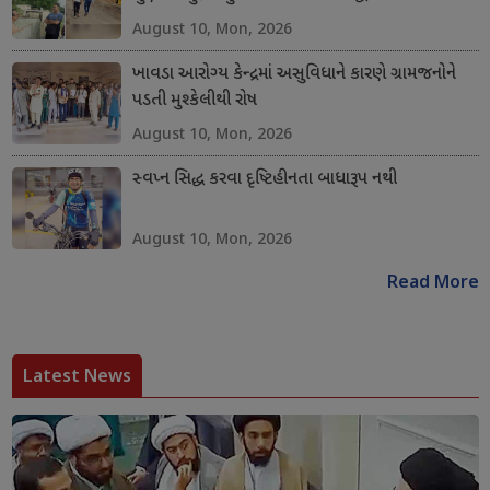
August 10, Mon, 2026
ખાવડા આરોગ્ય કેન્દ્રમાં અસુવિધાને કારણે ગ્રામજનોને
પડતી મુશ્કેલીથી રોષ
August 10, Mon, 2026
સ્વપ્ન સિદ્ધ કરવા દૃષ્ટિહીનતા બાધારૂપ નથી
August 10, Mon, 2026
Read More
Latest News