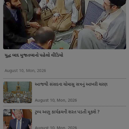
યુદ્ધ બાદ મુજતબાનો પહેલો વીડિયો
August 10, Mon, 2026
આજથી સંસદના ચોમાસુ સત્રનું આખરી ચરણ
August 10, Mon, 2026
ટ્રમ્પ અણુ કાર્યક્રમની શરત પડતી મૂકશે ?
August 10, Mon, 2026