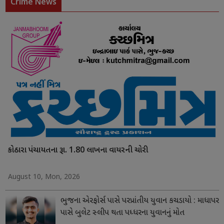
Crime News
કોઠારા પંચાયતના રૂા. 1.80 લાખના વાયરની ચોરી
August 10, Mon, 2026
ભુજના એરફોર્સ પાસે પરપ્રાંતીય યુવાન કચડાયો : માધાપર
પાસે બુલેટ સ્લીપ થતા પધ્ધરના યુવાનનું મોત