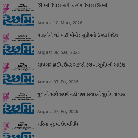
સિંહનો દિવસ નહીં, પ્રત્યેક દિવસ સિંહનો
August 10, Mon, 2026
વાહનોનો થર્ડ પાર્ટી વીમો : સુપ્રીમનો ઉમદા નિર્દેશ
August 08, Sat, 2026
સાયબર ક્રાઈમ ઉપર સકંજો કસવા સુપ્રીમનો આદેશ
August 07, Fri, 2026
યુવાનો સાથે સંઘર્ષ નહીં પણ સંવાદની સુપ્રીમ સલાહ
August 07, Fri, 2026
ગરિમા ચૂકયા ઉદયનિધિ