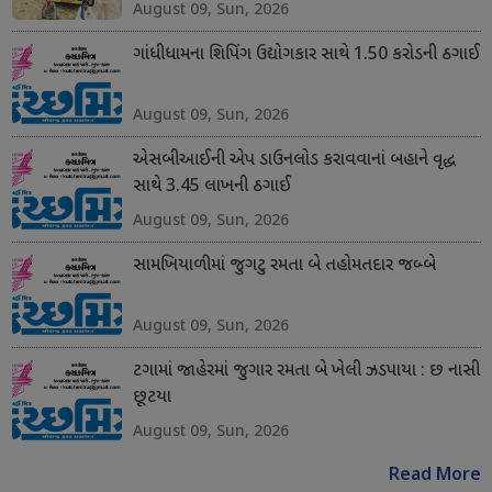
August 09, Sun, 2026
ગાંધીધામના શિપિંગ ઉદ્યોગકાર સાથે 1.50 કરોડની ઠગાઈ
August 09, Sun, 2026
એસબીઆઈની એપ ડાઉનલોડ કરાવવાનાં બહાને વૃદ્ધ
સાથે 3.45 લાખની ઠગાઈ
August 09, Sun, 2026
સામખિયાળીમાં જુગટુ રમતા બે તહોમતદાર જબ્બે
August 09, Sun, 2026
ટગામાં જાહેરમાં જુગાર રમતા બે ખેલી ઝડપાયા : છ નાસી
છૂટયા
August 09, Sun, 2026
Read More