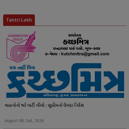
Tantri Lekh
વાહનોનો થર્ડ પાર્ટી વીમો : સુપ્રીમનો ઉમદા નિર્દેશ
August 08, Sat, 2026