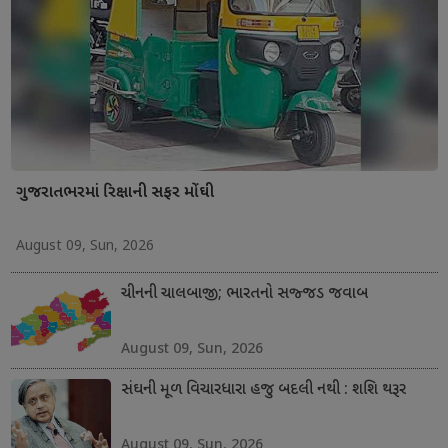
ગુજરાતભરમાં રિક્ષાની સફર મોંઘી
August 09, Sun, 2026
ચીનની ચાલબાજી; ભારતનો સજ્જડ જવાબ
August 09, Sun, 2026
સંઘની મૂળ વિચારધારા હજુ બદલી નથી : શશિ થરૂર
August 09, Sun, 2026