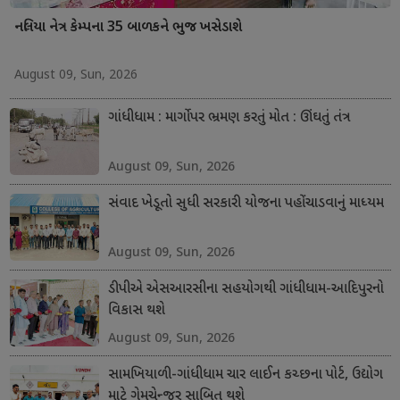
નલિયા નેત્ર કેમ્પના 35 બાળકને ભુજ ખસેડાશે
August 09, Sun, 2026
ગાંધીધામ : માર્ગો પર ભ્રમણ કરતું મોત : ઊંઘતું તંત્ર
August 09, Sun, 2026
સંવાદ ખેડૂતો સુધી સરકારી યોજના પહોંચાડવાનું માધ્યમ
August 09, Sun, 2026
ડીપીએ એસઆરસીના સહયોગથી ગાંધીધામ-આદિપુરનો
વિકાસ થશે
August 09, Sun, 2026
સામખિયાળી-ગાંધીધામ ચાર લાઈન કચ્છના પોર્ટ, ઉદ્યોગ
માટે ગેમચેન્જર સાબિત થશે