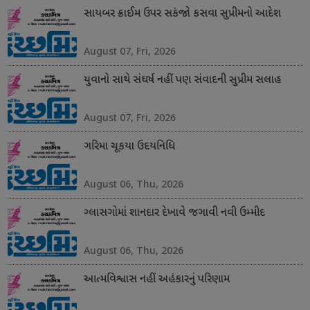
સાયબર ક્રાઈમ ઉપર સકંજો કસવા સુપ્રીમનો આદેશ
August 07, Fri, 2026
યુવાનો સાથે સંઘર્ષ નહીં પણ સંવાદની સુપ્રીમ સલાહ
August 07, Fri, 2026
ગરિમા ચૂકયા ઉદયનિધિ
August 06, Thu, 2026
ગ્લાસગોમાં શાનદાર દેખાવે જગાવી નવી ઉમ્મીદ
August 06, Thu, 2026
આત્મવિશ્વાસ નહીં અહંકારનું પરિણામ