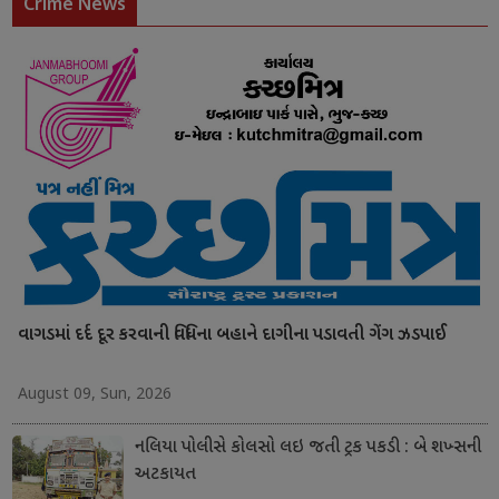
Crime News
વાગડમાં દર્દ દૂર કરવાની વિધિના બહાને દાગીના પડાવતી ગેંગ ઝડપાઈ
August 09, Sun, 2026
નલિયા પોલીસે કોલસો લઇ જતી ટ્રક પકડી : બે શખ્સની
અટકાયત