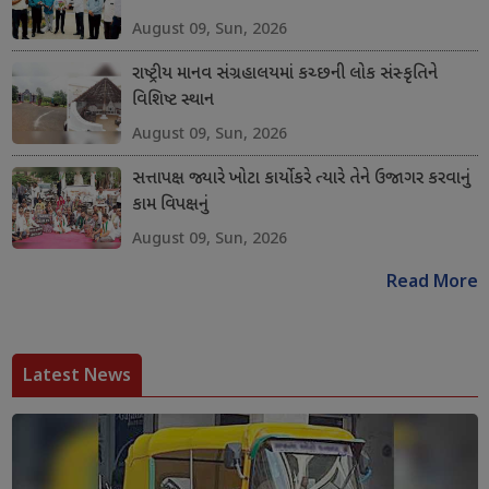
August 09, Sun, 2026
રાષ્ટ્રીય માનવ સંગ્રહાલયમાં કચ્છની લોક સંસ્કૃતિને
વિશિષ્ટ સ્થાન
August 09, Sun, 2026
સત્તાપક્ષ જ્યારે ખોટા કાર્યો કરે ત્યારે તેને ઉજાગર કરવાનું
કામ વિપક્ષનું
August 09, Sun, 2026
Read More
Latest News