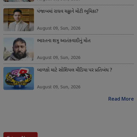
પંજાબમાં રાઘવ ચઢ્ઢાને મોટી ભૂમિકા?
August 09, Sun, 2026
ભારતના શત્રુ આતંકવાદીનું મોત
August 09, Sun, 2026
બાળકો માટે સોશિયલ મીડિયા પર પ્રતિબંધ ?
August 09, Sun, 2026
Read More