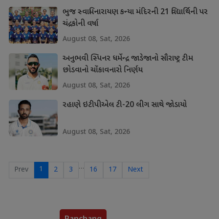
ભુજ સ્વામિનારાયણ કન્યા મંદિરની 21 વિદ્યાર્થિની પર
ચંદ્રકોની વર્ષા
August 08, Sat, 2026
અનુભવી સ્પિનર ધર્મેન્દ્ર જાડેજાનો સૌરાષ્ટ્ર ટીમ
છોડવાનો ચોંકાવનારો નિર્ણય
August 08, Sat, 2026
રહાણે ઇટીપીએલ ટી-20 લીગ સાથે જોડાયો
August 08, Sat, 2026
…
1
Prev
2
3
16
17
Next
Panchang