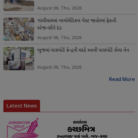
August 06, Thu, 2026
ગાંધીધામમાં બાયોમેડિકલ વેસ્ટ જાહેરમાં ફેકતી
એજન્સીને દંડ
August 06, Thu, 2026
ભુજમાં પાસપોર્ટ કેન્દ્રની મદદે આવી પાસપોર્ટ સેવા વેન
August 06, Thu, 2026
Read More
Latest News