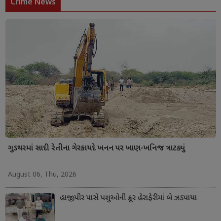
Crime News
ગુડથરમાં સાદી રેતીના ગેરકાયદે ખનન પર ખાણ-ખનિજ ત્રાટક્યું
August 06, Thu, 2026
હાજીપીર પાસે પશુઓની ક્રૂર હેરાફેરીમાં બે ઝડપાયા