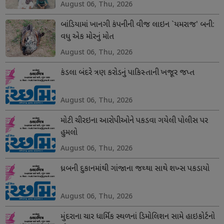
August 06, Thu, 2026
બાંડિયામાં ખાનગી કંપનીની વીજ લાઇન `યમરાજ' બની:
વધુ એક મોરનું મોત
August 06, Thu, 2026
કંડલા બંદરે ત્રણ કરોડનું પાકિસ્તાની ખજૂર જપ્ત
August 06, Thu, 2026
મોટી ચીરઇના આરોપીઓને પકડવા ગયેલી પોલીસ પર
હુમલો
August 06, Thu, 2026
ધ્રબની દુકાનમાંથી ગાંજાના જથ્થા સાથે શખ્સ પકડાયો
August 06, Thu, 2026
મુંદરાના ચાર ધાર્મિક સ્થળનાં ડિમોલિશન સામે હાઇકોર્ટનો