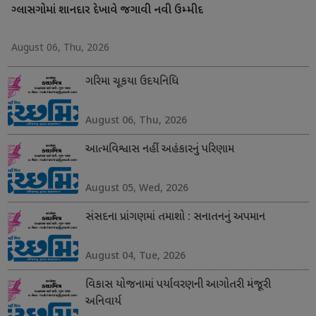
ગ્લાસગોમાં શાનદાર દેખાવે જગાવી નવી ઉમ્મીદ
August 06, Thu, 2026
ગરિમા ચૂકયા ઉદયનિધિ
August 06, Thu, 2026
આત્મવિશ્વાસ નહીં અહંકારનું પરિણામ
August 05, Wed, 2026
સંસદના પ્રાંગણમાં તમાશો : સનાતનનું અપમાન
August 04, Tue, 2026
વિકાસ યોજનામાં પર્યાવરણની આગોતરી મંજૂરી
અનિવાર્ય