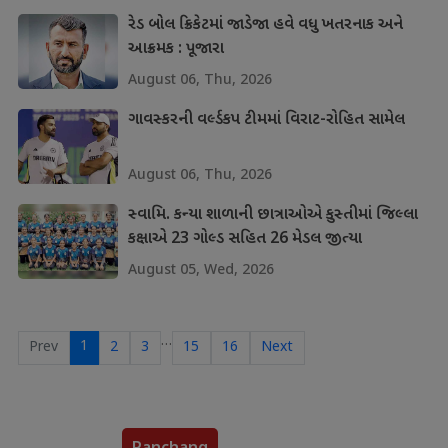
રેડ બોલ ક્રિકેટમાં જાડેજા હવે વધુ ખતરનાક અને
આક્રમક : પૂજારા
August 06, Thu, 2026
ગાવસ્કરની વર્લ્ડકપ ટીમમાં વિરાટ-રોહિત સામેલ
August 06, Thu, 2026
સ્વામિ. કન્યા શાળાની છાત્રાઓએ કુસ્તીમાં જિલ્લા
કક્ષાએ 23 ગોલ્ડ સહિત 26 મેડલ જીત્યા
August 05, Wed, 2026
…
1
Prev
2
3
15
16
Next
Panchang