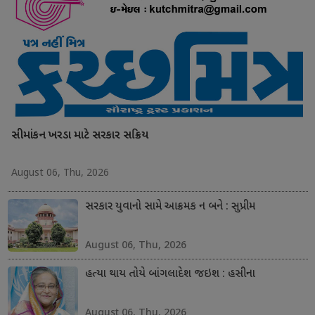
સીમાંકન ખરડા માટે સરકાર સક્રિય
August 06, Thu, 2026
સરકાર યુવાનો સામે આક્રમક ન બને : સુપ્રીમ
August 06, Thu, 2026
હત્યા થાય તોયે બાંગલાદેશ જઇશ : હસીના
August 06, Thu, 2026