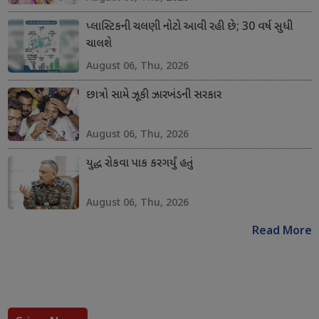
પ્લાસ્ટિકની ચલણી નોટો આવી રહી છે; 30 વર્ષ સુધી
ચાલશે
August 06, Thu, 2026
છાત્રો સામે ઝૂકી ઝારખંડની સરકાર
August 06, Thu, 2026
યુદ્ધ રોકવા પાક કરગર્યું હતું
August 06, Thu, 2026
Read More