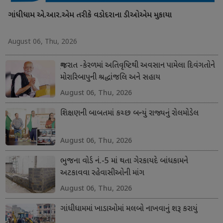
ગાંધીધામ એ.આર.એમ તરીકે વડોદરાના ડીઓએમ મુકાયા
August 06, Thu, 2026
ગુજરાત -કેરળમાં અતિવૃષ્ટિથી અવસાન પામેલા દિવંગતોને
મોરારિબાપુની શ્રદ્ધાંજલિ અને સહાય
August 06, Thu, 2026
શિક્ષણની બાબતમાં કચ્છ બન્યું રાજ્યનું રોલમોડેલ
August 06, Thu, 2026
ભુજના વોર્ડ નં.-5 માં થતા ગેરકાયદે બાંધકામને
અટકાવવા રહેવાસીઓની માંગ
August 06, Thu, 2026
ગાંધીધામમાં ખાડાઓમાં મલબો નાખવાનું શરૂ કરાયું