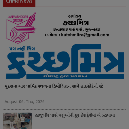
Crime News
મુંદરાના ચાર ધાર્મિક સ્થળનાં ડિમોલિશન સામે હાઇકોર્ટનો સ્ટે
August 06, Thu, 2026
હાજીપીર પાસે પશુઓની ક્રૂર હેરાફેરીમાં બે ઝડપાયા