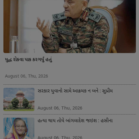
યુદ્ધ રોકવા પાક કરગર્યું હતું
August 06, Thu, 2026
સરકાર યુવાનો સામે આક્રમક ન બને : સુપ્રીમ
August 06, Thu, 2026
હત્યા થાય તોયે બાંગલાદેશ જઇશ : હસીના
August 06, Thu, 2026