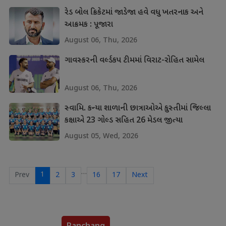
રેડ બોલ ક્રિકેટમાં જાડેજા હવે વધુ ખતરનાક અને
આક્રમક : પૂજારા
August 06, Thu, 2026
ગાવસ્કરની વર્લ્ડકપ ટીમમાં વિરાટ-રોહિત સામેલ
August 06, Thu, 2026
સ્વામિ. કન્યા શાળાની છાત્રાઓએ કુસ્તીમાં જિલ્લા
કક્ષાએ 23 ગોલ્ડ સહિત 26 મેડલ જીત્યા
August 05, Wed, 2026
…
1
Prev
2
3
16
17
Next
Panchang