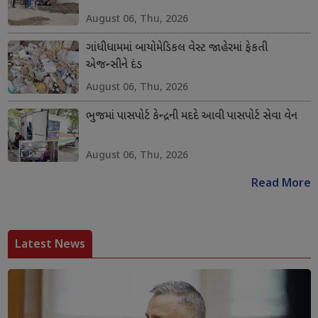
August 06, Thu, 2026
ગાંધીધામમાં બાયોમેડિકલ વેસ્ટ જાહેરમાં ફેકતી
એજન્સીને દંડ
August 06, Thu, 2026
ભુજમાં પાસપોર્ટ કેન્દ્રની મદદે આવી પાસપોર્ટ સેવા વેન
August 06, Thu, 2026
Read More
Latest News