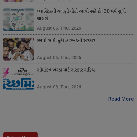
પ્લાસ્ટિકની ચલણી નોટો આવી રહી છે; 30 વર્ષ સુધી
ચાલશે
August 06, Thu, 2026
છાત્રો સામે ઝૂકી ઝારખંડની સરકાર
August 06, Thu, 2026
સીમાંકન ખરડા માટે સરકાર સક્રિય
August 06, Thu, 2026
Read More