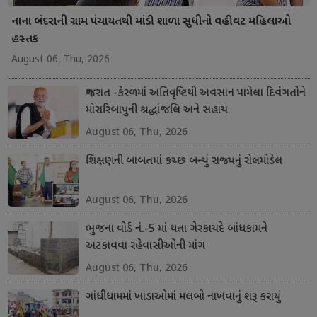
નાના બંદરાની ગ્રામ પંચાયતથી માંડી શાળા સુધીનો વહીવટ મહિલાઓ
હસ્તક
August 06, Thu, 2026
ગુજરાત -કેરળમાં અતિવૃષ્ટિથી અવસાન પામેલા દિવંગતોને
મોરારિબાપુની શ્રદ્ધાંજલિ અને સહાય
August 06, Thu, 2026
શિક્ષણની બાબતમાં કચ્છ બન્યું રાજ્યનું રોલમોડેલ
August 06, Thu, 2026
ભુજના વોર્ડ નં.-5 માં થતા ગેરકાયદે બાંધકામને
અટકાવવા રહેવાસીઓની માંગ
August 06, Thu, 2026
ગાંધીધામમાં ખાડાઓમાં મલબો નાખવાનું શરૂ કરાયું