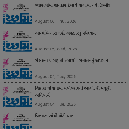
ગ્લાસગોમાં શાનદાર દેખાવે જગાવી નવી ઉમ્મીદ
August 06, Thu, 2026
આત્મવિશ્વાસ નહીં અહંકારનું પરિણામ
August 05, Wed, 2026
સંસદના પ્રાંગણમાં તમાશો : સનાતનનું અપમાન
August 04, Tue, 2026
વિકાસ યોજનામાં પર્યાવરણની આગોતરી મંજૂરી
અનિવાર્ય
August 04, Tue, 2026
વિશ્વાસ સૌથી મોટી વાત