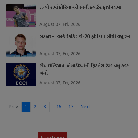
તન્વી શર્મા કોરિયા ઓપનની ક્વાર્ટર ફાઇનલમાં
August 07, Fri, 2026
બટલરનો વર્લ્ડ રેકોર્ડ : ટી-20 ફોર્મેટમાં સૌથી વધુ રન
August 07, Fri, 2026
ટીમ ઇન્ડિયાના ખેલાડીઓની ફિટનેસ ટેસ્ટ વધુ કડક
બની
August 07, Fri, 2026
…
1
Prev
2
3
16
17
Next
Panchang