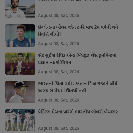
August 08, Sat, 2026
ઇંગ્લેન્ડના બોલર જોન ટર્નરે માત્ર 2પ વર્ષની વયે
નિવૃત્તિ લીધી !
August 08, Sat, 2026
સેંટ લુઈસ રેપિડ એન્ડ બ્લિટ્ઝ ચેસ ટૂર્નામેન્ટમાં
પ્રજ્ઞાનાનંદ ચેમ્પિયન
August 08, Sat, 2026
ભારતની ચિંતા વધી : કપ્તાન ગિલ ઇજાને લીધે
અભ્યાસ મેચમાં ઊતર્યો નહીં
August 08, Sat, 2026
પ્રેક્ટિસ મેચના પ્રારંભે ભારતીય બોલરો બેઅસર
August 08, Sat, 2026