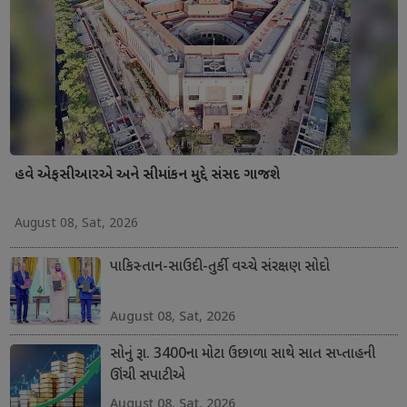
હવે એફસીઆરએ અને સીમાંકન મુદ્દે સંસદ ગાજશે
August 08, Sat, 2026
પાકિસ્તાન-સાઉદી-તુર્કી વચ્ચે સંરક્ષણ સોદો
August 08, Sat, 2026
સોનું રૂા. 3400ના મોટા ઉછાળા સાથે સાત સપ્તાહની
ઊંચી સપાટીએ
August 08, Sat, 2026