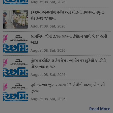
August 08, Sat, 2026
કચ્છમાં એનાલોગ પનીર અને ચીઝની તપાસમાં નમૂના
શંકાસ્પદ જણાયા
August 08, Sat, 2026
સામખિયાળીમાં 2.16 લાખના હેરોઇન સાથે બે શખ્સની
અટક
August 08, Sat, 2026
મુંદરા કસ્ટોડિયલ ડેથ કેસ : જામીન પર છૂટેલો આરોપી
વોરંટ બાદ હાજર
August 08, Sat, 2026
પૂર્વ કચ્છમાં જુગાર રમતા 12 ખેલીની અટક; બે નાસી
છૂટયા
August 08, Sat, 2026
Read More