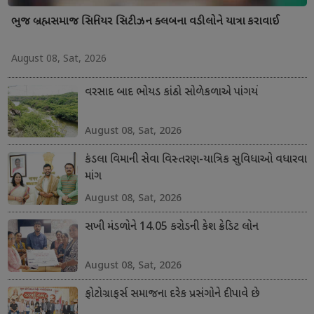
ભુજ બ્રહ્મસમાજ સિનિયર સિટીઝન ક્લબના વડીલોને યાત્રા કરાવાઈ
August 08, Sat, 2026
વરસાદ બાદ ભોયડ કાંઠો સોળેકળાએ પાંગર્યો
August 08, Sat, 2026
કંડલા વિમાની સેવા વિસ્તરણ-યાત્રિક સુવિધાઓ વધારવા
માંગ
August 08, Sat, 2026
સખી મંડળોને 14.05 કરોડની કેશ ક્રેડિટ લોન
August 08, Sat, 2026
ફોટોગ્રાફર્સ સમાજના દરેક પ્રસંગોને દીપાવે છે