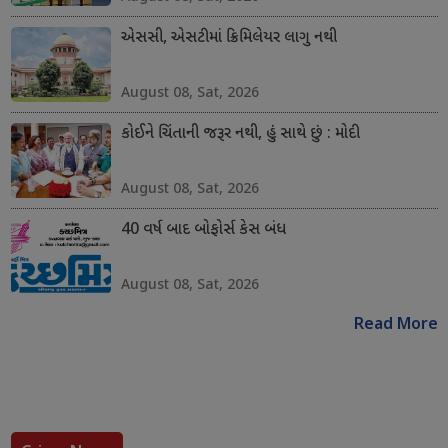
એસસી, એસટીમાં ક્રિમિલેયર લાગુ નથી
August 08, Sat, 2026
કોઈને ચિંતાની જરૂર નથી, હું સાથે છું : મોદી
August 08, Sat, 2026
40 વર્ષ બાદ બોફોર્સ કેસ બંધ
August 08, Sat, 2026
Read More