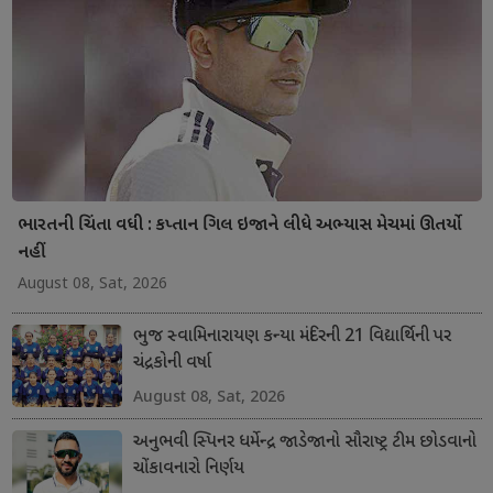
ભારતની ચિંતા વધી : કપ્તાન ગિલ ઇજાને લીધે અભ્યાસ મેચમાં ઊતર્યો
નહીં
August 08, Sat, 2026
ભુજ સ્વામિનારાયણ કન્યા મંદિરની 21 વિદ્યાર્થિની પર
ચંદ્રકોની વર્ષા
August 08, Sat, 2026
અનુભવી સ્પિનર ધર્મેન્દ્ર જાડેજાનો સૌરાષ્ટ્ર ટીમ છોડવાનો
ચોંકાવનારો નિર્ણય