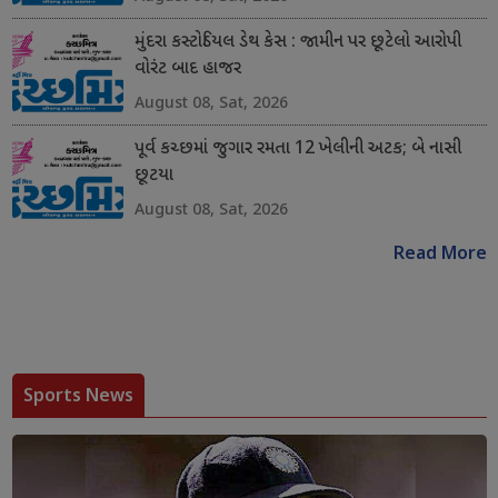
મુંદરા કસ્ટોડિયલ ડેથ કેસ : જામીન પર છૂટેલો આરોપી
વોરંટ બાદ હાજર
August 08, Sat, 2026
પૂર્વ કચ્છમાં જુગાર રમતા 12 ખેલીની અટક; બે નાસી
છૂટયા
August 08, Sat, 2026
Read More
Sports News