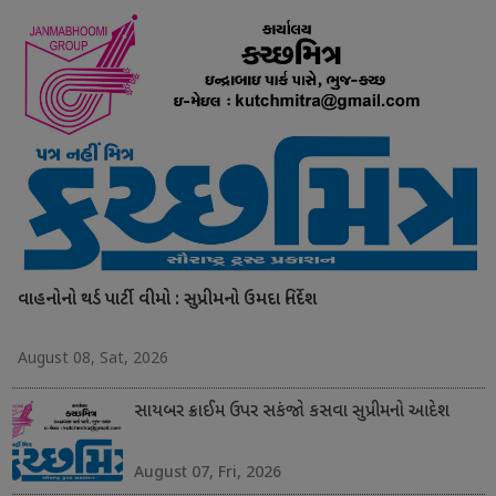
વાહનોનો થર્ડ પાર્ટી વીમો : સુપ્રીમનો ઉમદા નિર્દેશ
August 08, Sat, 2026
સાયબર ક્રાઈમ ઉપર સકંજો કસવા સુપ્રીમનો આદેશ
August 07, Fri, 2026