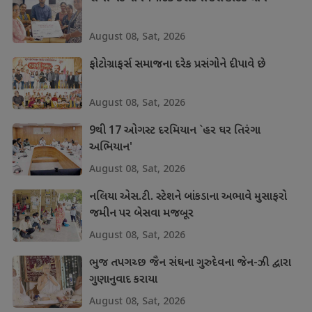
August 08, Sat, 2026
ફોટોગ્રાફર્સ સમાજના દરેક પ્રસંગોને દીપાવે છે
August 08, Sat, 2026
9થી 17 ઓગસ્ટ દરમિયાન `હર ઘર તિરંગા
અભિયાન'
August 08, Sat, 2026
નલિયા એસ.ટી. સ્ટેશને બાંકડાના અભાવે મુસાફરો
જમીન પર બેસવા મજબૂર
August 08, Sat, 2026
ભુજ તપગચ્છ જૈન સંઘના ગુરુદેવના જેન-ઝી દ્વારા
ગુણાનુવાદ કરાયા
August 08, Sat, 2026