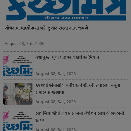
ગોધરામાં ધાણીપાસા વડે જુગાર રમતા સાત જબ્બે
August 08, Sat, 2026
નશામુક્ત યુવા માટે આવકાર્ય અભિયાન
August 08, Sat, 2026
કચ્છમાં એનાલોગ પનીર અને ચીઝની તપાસમાં નમૂના
શંકાસ્પદ જણાયા
August 08, Sat, 2026
સામખિયાળીમાં 2.16 લાખના હેરોઇન સાથે બે શખ્સની
અટક
August 08, Sat, 2026