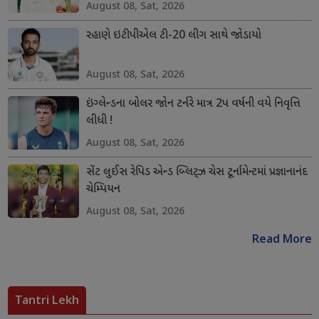
August 08, Sat, 2026
રહાણે ઇટીપીએલ ટી-20 લીગ સાથે જોડાયો
August 08, Sat, 2026
ઇંગ્લેન્ડના બોલર જોન ટર્નરે માત્ર 2પ વર્ષની વયે નિવૃત્તિ
લીધી !
August 08, Sat, 2026
સેંટ લુઈસ રેપિડ એન્ડ બ્લિટ્ઝ ચેસ ટૂર્નામેન્ટમાં પ્રજ્ઞાનાનંદ
ચેમ્પિયન
August 08, Sat, 2026
Read More
Tantri Lekh