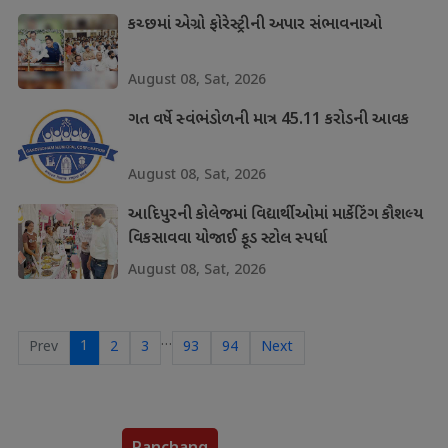
કચ્છમાં એગ્રો ફોરેસ્ટ્રીની અપાર સંભાવનાઓ
August 08, Sat, 2026
ગત વર્ષે સ્વંભંડોળની માત્ર 45.11 કરોડની આવક
August 08, Sat, 2026
આદિપુરની કોલેજમાં વિદ્યાર્થીઓમાં માર્કેટિંગ કૌશલ્ય
વિકસાવવા યોજાઈ ફૂડ સ્ટોલ સ્પર્ધા
August 08, Sat, 2026
…
1
Prev
2
3
93
94
Next
Panchang