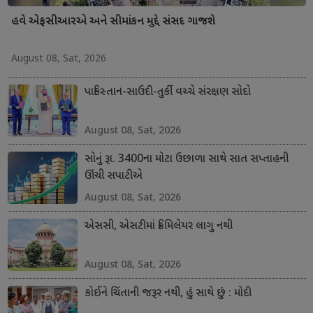
હવે એફસીઆરએ અને સીમાંકન મુદ્દે સંસદ ગાજશે
August 08, Sat, 2026
પાકિસ્તાન-સાઉદી-તુર્કી વચ્ચે સંરક્ષણ સોદો
August 08, Sat, 2026
સોનું રૂા. 3400ના મોટા ઉછાળા સાથે સાત સપ્તાહની
ઊંચી સપાટીએ
August 08, Sat, 2026
એસસી, એસટીમાં ક્રિમિલેયર લાગુ નથી
August 08, Sat, 2026
કોઈને ચિંતાની જરૂર નથી, હું સાથે છું : મોદી