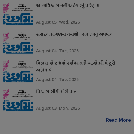
આત્મવિશ્વાસ નહીં અહંકારનું પરિણામ
August 05, Wed, 2026
સંસદના પ્રાંગણમાં તમાશો : સનાતનનું અપમાન
August 04, Tue, 2026
વિકાસ યોજનામાં પર્યાવરણની આગોતરી મંજૂરી
અનિવાર્ય
August 04, Tue, 2026
વિશ્વાસ સૌથી મોટી વાત
August 03, Mon, 2026
Read More