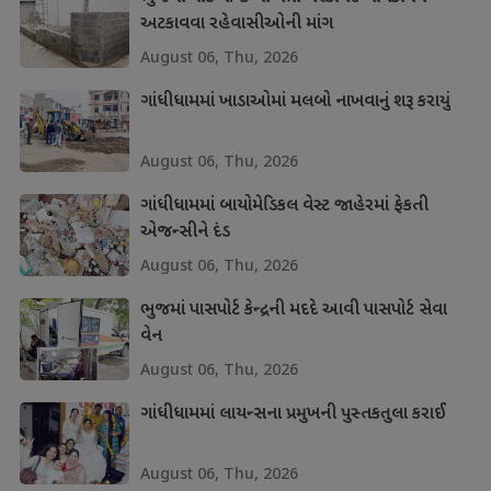
અટકાવવા રહેવાસીઓની માંગ
August 06, Thu, 2026
ગાંધીધામમાં ખાડાઓમાં મલબો નાખવાનું શરૂ કરાયું
August 06, Thu, 2026
ગાંધીધામમાં બાયોમેડિકલ વેસ્ટ જાહેરમાં ફેકતી
એજન્સીને દંડ
August 06, Thu, 2026
ભુજમાં પાસપોર્ટ કેન્દ્રની મદદે આવી પાસપોર્ટ સેવા
વેન
August 06, Thu, 2026
ગાંધીધામમાં લાયન્સના પ્રમુખની પુસ્તકતુલા કરાઈ
August 06, Thu, 2026