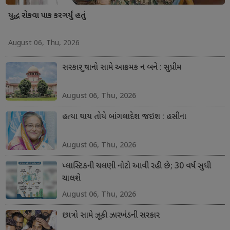
યુદ્ધ રોકવા પાક કરગર્યું હતું
August 06, Thu, 2026
સરકાર યુવાનો સામે આક્રમક ન બને : સુપ્રીમ
August 06, Thu, 2026
હત્યા થાય તોયે બાંગલાદેશ જઇશ : હસીના
August 06, Thu, 2026
પ્લાસ્ટિકની ચલણી નોટો આવી રહી છે; 30 વર્ષ સુધી
ચાલશે
August 06, Thu, 2026
છાત્રો સામે ઝૂકી ઝારખંડની સરકાર