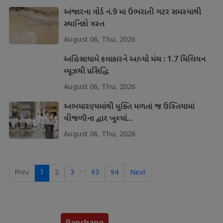
અંજારના વોર્ડ નં.9 માં ઉભરાતી ગટર સમસ્યાથી
સ્થાનિકો ત્રસ્ત
August 06, Thu, 2026
અહિંસાધામે કલાકારને આપ્યો મંચ : 1.7 મિલિયન
વ્યૂઝથી પ્રસિદ્ધિ
August 06, Thu, 2026
અભયારણ્યમાંથી મુક્તિ મળતાં જ ઉસ્તિયામાં
વીજળીના દ્વાર ખુલ્યાં...
August 06, Thu, 2026
…
1
Prev
2
3
93
94
Next
Panchang