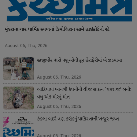
મુંદરાના ચાર ધાર્મિક સ્થળનાં ડિમોલિશન સામે હાઇકોર્ટનો સ્ટે
August 06, Thu, 2026
હાજીપીર પાસે પશુઓની ક્રૂર હેરાફેરીમાં બે ઝડપાયા
August 06, Thu, 2026
બાંડિયામાં ખાનગી કંપનીની વીજ લાઇન `યમરાજ' બની:
વધુ એક મોરનું મોત
August 06, Thu, 2026
કંડલા બંદરે ત્રણ કરોડનું પાકિસ્તાની ખજૂર જપ્ત
August 06, Thu, 2026