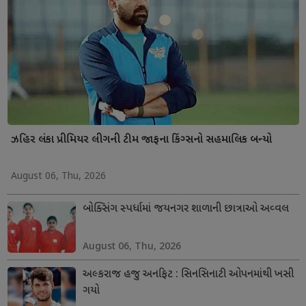
ઝહિર લંકા પ્રીમિયર લીગની ટીમ જાફના કિંગ્સનો સહમાલિક બન્યો
August 06, Thu, 2026
બોક્સિંગ સ્પર્ધામાં જયનગર શાળાની છાત્રાઓ અવ્વલ
August 06, Thu, 2026
અલ્કરાજ હજુ અનફિટ : સિનસિનાટી ઓપનમાંથી ખસી
ગયો