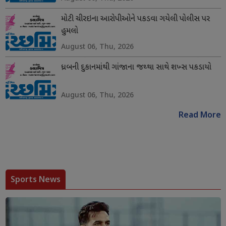
મોટી ચીરઇના આરોપીઓને પકડવા ગયેલી પોલીસ પર
હુમલો
August 06, Thu, 2026
ધ્રબની દુકાનમાંથી ગાંજાના જથ્થા સાથે શખ્સ પકડાયો
August 06, Thu, 2026
Read More
Sports News