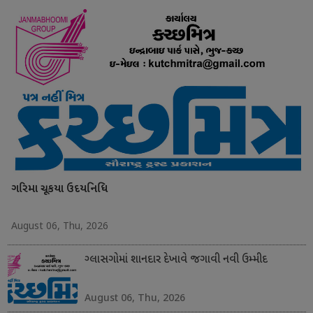
ગરિમા ચૂકયા ઉદયનિધિ
August 06, Thu, 2026
ગ્લાસગોમાં શાનદાર દેખાવે જગાવી નવી ઉમ્મીદ
August 06, Thu, 2026