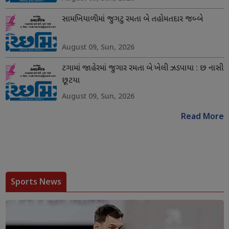
સામખિયાળીમાં જુગટુ રમતા બે તહોમતદાર જબ્બે
August 09, Sun, 2026
ટગામાં જાહેરમાં જુગાર રમતા બે ખેલી ઝડપાયા : છ નાસી
છૂટયા
August 09, Sun, 2026
Read More
Sports News