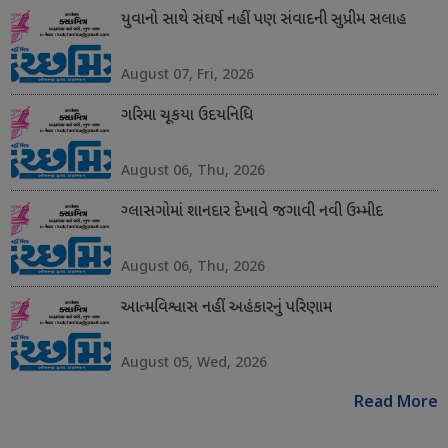
યુવાનો સાથે સંઘર્ષ નહીં પણ સંવાદની સુપ્રીમ સલાહ
August 07, Fri, 2026
ગરિમા ચૂકયા ઉદયનિધિ
August 06, Thu, 2026
ગ્લાસગોમાં શાનદાર દેખાવે જગાવી નવી ઉમ્મીદ
August 06, Thu, 2026
આત્મવિશ્વાસ નહીં અહંકારનું પરિણામ
August 05, Wed, 2026
Read More