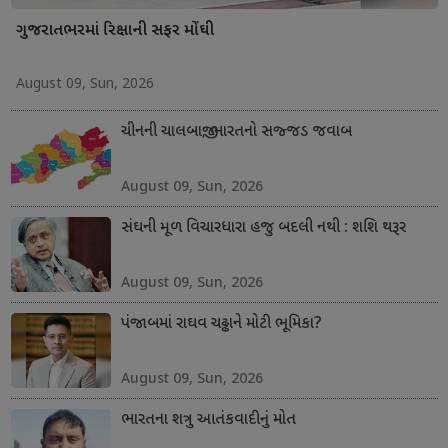
ગુજરાતભરમાં રિક્ષાની સફર મોંઘી
August 09, Sun, 2026
ચીનની ચાલબાજી; ભારતનો સજ્જડ જવાબ
August 09, Sun, 2026
સંઘની મૂળ વિચારધારા હજુ બદલી નથી : શશિ થરૂર
August 09, Sun, 2026
પંજાબમાં રાઘવ ચઢ્ઢાને મોટી ભૂમિકા?
August 09, Sun, 2026
ભારતના શત્રુ આતંકવાદીનું મોત