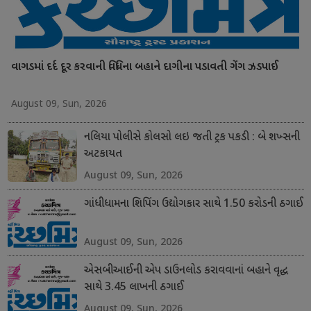
વાગડમાં દર્દ દૂર કરવાની વિધિના બહાને દાગીના પડાવતી ગેંગ ઝડપાઈ
August 09, Sun, 2026
નલિયા પોલીસે કોલસો લઇ જતી ટ્રક પકડી : બે શખ્સની
અટકાયત
August 09, Sun, 2026
ગાંધીધામના શિપિંગ ઉદ્યોગકાર સાથે 1.50 કરોડની ઠગાઈ
August 09, Sun, 2026
એસબીઆઈની એપ ડાઉનલોડ કરાવવાનાં બહાને વૃદ્ધ
સાથે 3.45 લાખની ઠગાઈ
August 09, Sun, 2026