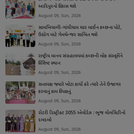
આદિપુરનો વિકાસ થશે
August 09, Sun, 2026
સામખિયાળી-ગાંધીધામ ચાર લાઈન કચ્છના પોર્ટ,
ઉદ્યોગ માટે ગેમચેન્જર સાબિત થશે
August 09, Sun, 2026
રાષ્ટ્રીય માનવ સંગ્રહાલયમાં કચ્છની લોક સંસ્કૃતિને
વિશિષ્ટ સ્થાન
August 09, Sun, 2026
સત્તાપક્ષ જ્યારે ખોટા કાર્યો કરે ત્યારે તેને ઉજાગર
કરવાનું કામ વિપક્ષનું
August 09, Sun, 2026
રોટરી ડિસ્ટ્રીક્ટ 3055 એવોર્ડઝ : ભુજ વોલસિટીનો
દબદબો
August 09, Sun, 2026