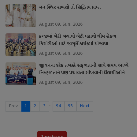
મન સ્થિર રાખશો તો સિદ્ધિતપ પ્રાપ્ત
August 09, Sun, 2026
કચ્છમાં બેટી બચાવો બેટી પઢાવો થીમ હેઠળ
કિશોરીઓ માટે જાગૃતિ કાર્યક્રમો યોજાયા
August 09, Sun, 2026
જીવનના દરેક તબક્કે સફળતાની સાથે સમય આવ્યે
નિષ્ફળતાને પણ પચાવતા શીખવાની વિદ્યાર્થીઓને
શીખ
August 09, Sun, 2026
…
1
Prev
2
3
94
95
Next
Panchang