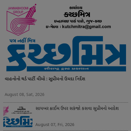
વાહનોનો થર્ડ પાર્ટી વીમો : સુપ્રીમનો ઉમદા નિર્દેશ
August 08, Sat, 2026
સાયબર ક્રાઈમ ઉપર સકંજો કસવા સુપ્રીમનો આદેશ
August 07, Fri, 2026