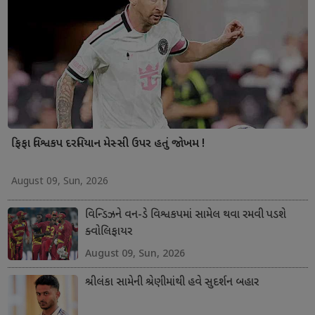
ફિફા વિશ્વકપ દરમિયાન મેસ્સી ઉપર હતું જોખમ !
August 09, Sun, 2026
વિન્ડિઝને વન-ડે વિશ્વકપમાં સામેલ થવા રમવી પડશે
ક્વોલિફાયર
August 09, Sun, 2026
શ્રીલંકા સામેની શ્રેણીમાંથી હવે સુદર્શન બહાર