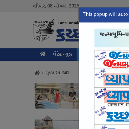
08
2026
શનિવાર,
ઑગસ્ટ,
This popup will auto 
લેટેસ્ટ ન્યુઝ
મુખ્ય સમાચાર
ક્રાઇમ ન
મુખ્ય સમાચાર
કચ્છનું વણાટકામ એક 
August 07, Fri, 2026
શિણાય ડેમથી આદિપુરન