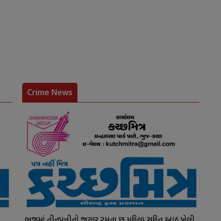
Crime News
ભુજમાં તીનપત્તીનો જુગાર રમતા છ મહિલા સહિત આઠ ખેલી