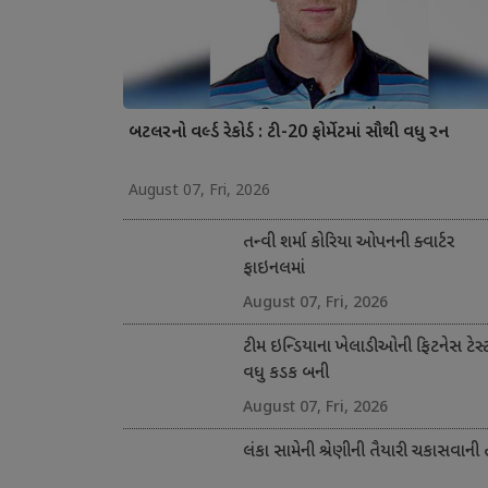
બટલરનો વર્લ્ડ રેકોર્ડ : ટી-20 ફોર્મેટમાં સૌથી વધુ રન
August 07, Fri, 2026
તન્વી શર્મા કોરિયા ઓપનની ક્વાર્ટર
ફાઇનલમાં
August 07, Fri, 2026
ટીમ ઇન્ડિયાના ખેલાડીઓની ફિટનેસ ટેસ્
વધુ કડક બની
August 07, Fri, 2026
લંકા સામેની શ્રેણીની તૈયારી ચકાસવાની