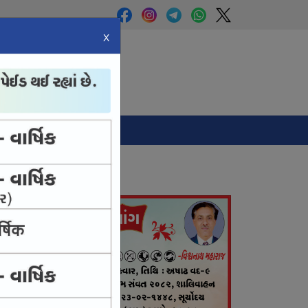
X
Panchang