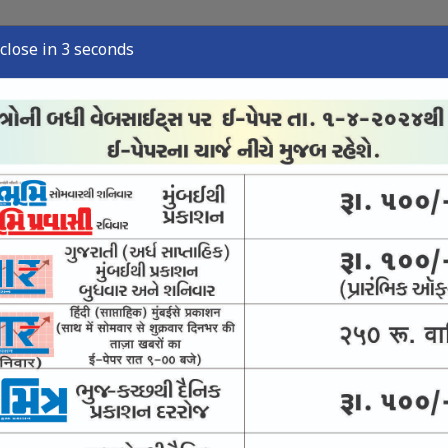
close in 2 seconds
્યુઝ
સ્પોર્ટ્સ ન્યુઝ
તંત્રી લેખ
અવસાન નોંધ
ઈ-પેપર
વારસો અને જીવંત ઉદ્યોગ
ે પીવાનું પાણી આપવાની યોજના નિષ્ફળ