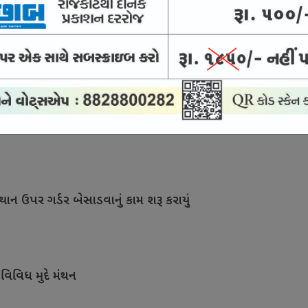
સારવાર માટે દેશને મળશે કુશળ માનવબળ
ા બીજા તબક્કાનું કામ શરૂ થતાં આનંદો
થાન ઉપર ગર્ડર બેસાડવાનું કામ શરૂ કરાયું
 વિવિધ મુદે મંથન