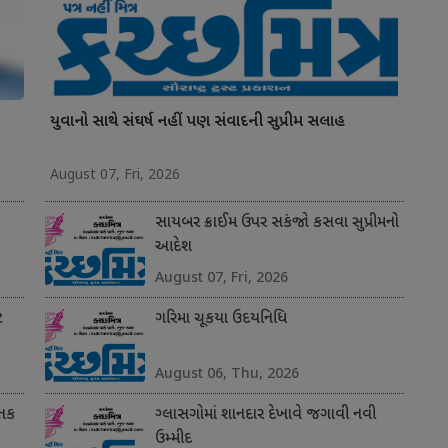
યુવાનો સાથે સંઘર્ષ નહીં પણ સંવાદની સુપ્રીમ સલાહ
August 07, Fri, 2026
સાયબર ક્રાઈમ ઉપર સકંજો કસવા સુપ્રીમનો
આદેશ
August 07, Fri, 2026
ટ
ગરિમા ચૂકયા ઉદયનિધિ
August 06, Thu, 2026
 તક
ગ્લાસગોમાં શાનદાર દેખાવે જગાવી નવી
ઉમ્મીદ