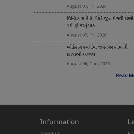
August 07, Fri, 2026
વિન્ડિઝ સામે 8 વિકેટે જીત મેળવી શ્રેણી
1થી ડ્રો કરતું પાક
August 07, Fri, 2026
બોક્સિંગ સ્પર્ધામાં જયનગર શાળાની
છાત્રાઓ અવ્વલ
August 06, Thu, 2026
Read M
Information
L
About us
Re