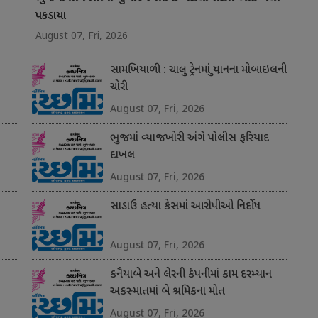
પકડાયા
August 07, Fri, 2026
સામખિયાળી : ચાલુ ટ્રેનમાં યુવાનના મોબાઇલની
ચોરી
August 07, Fri, 2026
ભુજમાં વ્યાજખોરી અંગે પોલીસ ફરિયાદ
દાખલ
August 07, Fri, 2026
સાડાઉ હત્યા કેસમાં આરોપીઓ નિર્દોષ
August 07, Fri, 2026
કનૈયાબે અને લેરની કંપનીમાં કામ દરમ્યાન
અકસ્માતમાં બે શ્રમિકના મોત
August 07, Fri, 2026