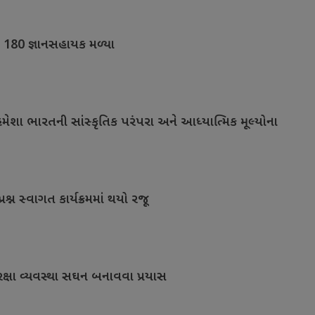
ે 180 જ્ઞાનસહાયક મળ્યા
મેશા ભારતની સાંસ્કૃતિક પરંપરા અને આધ્યાત્મિક મૂલ્યોના
પ્રશ્ન સ્વાગત કાર્યક્રમમાં થયો રજૂ
 સુરક્ષા વ્યવસ્થા સઘન બનાવવા પ્રયાસ