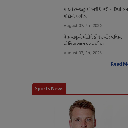
યુવાઓ હેન્ડલૂમથી ખરીદી કરી વીડિયો બના
મોદીની અપીલ
August 07, Fri, 2026
નેતન્યાહુએ મોદીને ફોન કર્યો : પશ્ચિમ
એશિયા તાણ પર ચર્ચા થઇ
August 07, Fri, 2026
Read M
Sports News