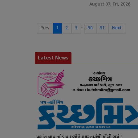
August 07, Fri, 2026
…
1
Prev
2
3
90
91
Next
Latest News
પ્રશાંત વાવાઝોડું વાદળોને ભારતમાંથી ખેંચી ગયું !