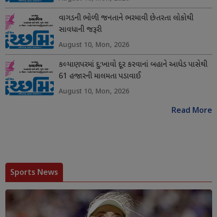
વાગડની ભોળી જનતાને ભરમાવી છેતરતા લોકોથી
સાવધાની જરૂરી
August 10, Mon, 2026
કલ્યાણપરમાં દુ:ખાવો દૂર કરવાનાં બહાને આધેડ પાસેથી
61 હજારની માલમતા પડાવાઈ
August 10, Mon, 2026
Read More
Sports News