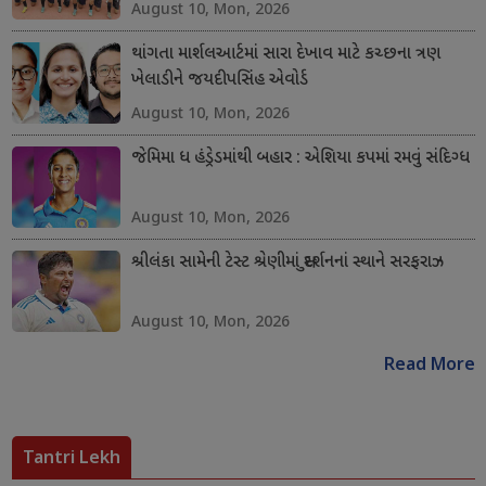
August 10, Mon, 2026
થાંગતા માર્શલઆર્ટમાં સારા દેખાવ માટે કચ્છના ત્રણ
ખેલાડીને જયદીપસિંહ એવોર્ડ
August 10, Mon, 2026
જેમિમા ધ હંડ્રેડમાંથી બહાર : એશિયા કપમાં રમવું સંદિગ્ધ
August 10, Mon, 2026
શ્રીલંકા સામેની ટેસ્ટ શ્રેણીમાં સુદર્શનનાં સ્થાને સરફરાઝ
August 10, Mon, 2026
Read More
Tantri Lekh