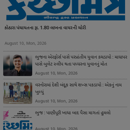
કોઠારા પંચાયતના રૂા. 1.80 લાખના વાયરની ચોરી
August 10, Mon, 2026
ભુજના એરફોર્સ પાસે પરપ્રાંતીય યુવાન કચડાયો : માધાપર
પાસે બુલેટ સ્લીપ થતા પધ્ધરના યુવાનનું મોત
August 10, Mon, 2026
વરનોરામાં દેશી બંદૂક સાથે શખ્સ પકડાયો : એકનું નામ
ખુલ્યું
August 10, Mon, 2026
ભુજ : પાણીપૂરી ખાધા બાદ પૈસા માગતાં હુમલો
August 10, Mon, 2026