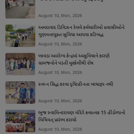
August 10, Mon, 2026
અમદાવાદ ડિવિઝન રેલવે કર્મચારીઓ પ્રવાસીઓને
ગુણવત્તાયુક્ત સુવિધા આપવા કટિબદ્ધ
August 10, Mon, 2026
ખાવડા આરોગ્ય કેન્દ્રમાં અસુવિધાને કારણે
ગ્રામજનોને પડતી મુશ્કેલીથી રોષ
August 10, Mon, 2026
સ્વપ્ન સિદ્ધ કરવા દૃષ્ટિહીનતા બાધારૂપ નથી
August 10, Mon, 2026
ભુજ સ્વામિનારાયણ મંદિરે કલાત્મક 15 હીંડોળાનો
વિધિવત્ પ્રારંભ કરાયો
August 10, Mon, 2026