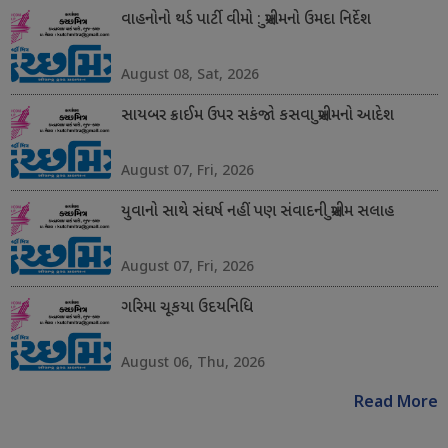
વાહનોનો થર્ડ પાર્ટી વીમો : સુપ્રીમનો ઉમદા નિર્દેશ
August 08, Sat, 2026
સાયબર ક્રાઈમ ઉપર સકંજો કસવા સુપ્રીમનો આદેશ
August 07, Fri, 2026
યુવાનો સાથે સંઘર્ષ નહીં પણ સંવાદની સુપ્રીમ સલાહ
August 07, Fri, 2026
ગરિમા ચૂકયા ઉદયનિધિ
August 06, Thu, 2026
Read More