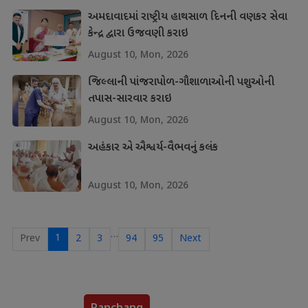
અમદાવાદમાં રાષ્ટ્રીય હાથસાળ દિનની વણકર સેવા
કેન્દ્ર દ્વારા ઉજવણી કરાઇ
August 10, Mon, 2026
જિલ્લાની પાંજરાપોળ-ગૌશાળાઓની પશુઓની
તપાસ-સારવાર કરાઇ
August 10, Mon, 2026
અહંકાર એ ઐશ્વર્ય-વૈભવનું કલંક
August 10, Mon, 2026
…
1
Prev
2
3
94
95
Next
Panchang