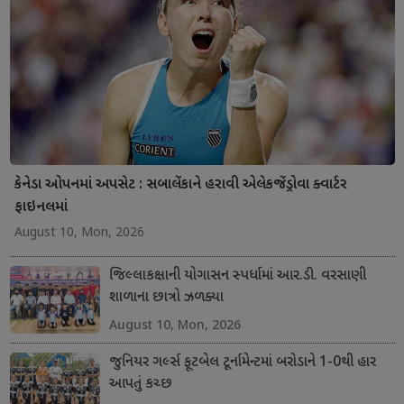
કેનેડા ઓપનમાં અપસેટ : સબાલેંકાને હરાવી એલેકજેંડ્રોવા ક્વાર્ટર
ફાઇનલમાં
August 10, Mon, 2026
જિલ્લાકક્ષાની યોગાસન સ્પર્ધામાં આર.ડી. વરસાણી
શાળાના છાત્રો ઝળક્યા
August 10, Mon, 2026
જુનિયર ગર્લ્સ ફૂટબેલ ટૂર્નામેન્ટમાં બરોડાને 1-0થી હાર
આપતું કચ્છ