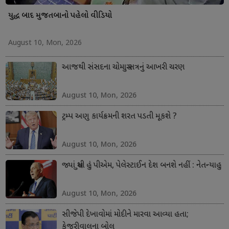
યુદ્ધ બાદ મુજતબાનો પહેલો વીડિયો
August 10, Mon, 2026
આજથી સંસદના ચોમાસુ સત્રનું આખરી ચરણ
August 10, Mon, 2026
ટ્રમ્પ અણુ કાર્યક્રમની શરત પડતી મૂકશે ?
August 10, Mon, 2026
જ્યાં સુધી હું પીએમ, પેલેસ્ટાઈન દેશ બનશે નહીં : નેતન્યાહુ
August 10, Mon, 2026
સીજેપી દેખાવોમાં મોદીને મારવા આવ્યા હતા;
કેજરીવાલના બોલ