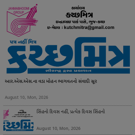
આર.એસ.એસ.ના વડા મોહન ભાગવતનો સંવાદી સૂર
August 10, Mon, 2026
સિંહનો દિવસ નહીં, પ્રત્યેક દિવસ સિંહનો
August 10, Mon, 2026