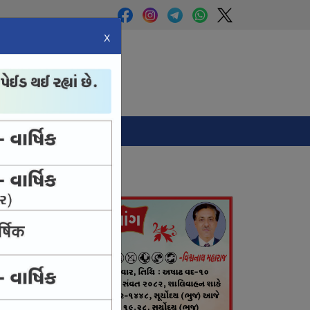
X
Panchang