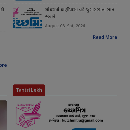
ોદી
ગોધરામાં ધાણીપાસા વડે જુગાર રમતા સાત
જબ્બે
August 08, Sat, 2026
Read More
ore
Tantri Lekh