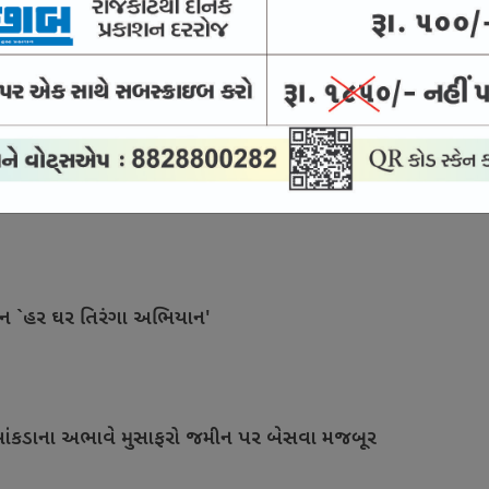
ડની કેશ ક્રેડિટ લોન
ક પ્રસંગોને દીપાવે છે
ાન `હર ઘર તિરંગા અભિયાન'
ે બાંકડાના અભાવે મુસાફરો જમીન પર બેસવા મજબૂર