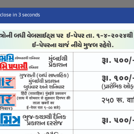
close in 2 seconds
્યુઝ
સ્પોર્ટ્સ ન્યુઝ
તંત્રી લેખ
અવસાન નોંધ
ઈ-પેપર
ો સોળેકળાએ પાંગર્યો
સ્તરણ-યાત્રિક સુવિધાઓ વધારવા માંગ