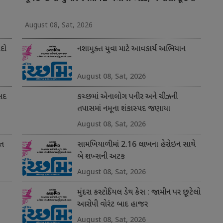
August 08, Sat, 2026
ોદો
નશામુક્ત યુવા માટે આવકાર્ય અભિયાન
August 08, Sat, 2026
સદ
કચ્છમાં એનાલોગ પનીર અને ચીઝની
તપાસમાં નમૂના શંકાસ્પદ જણાયા
August 08, Sat, 2026
ાત
સામખિયાળીમાં 2.16 લાખના હેરોઇન સાથે
બે શખ્સની અટક
August 08, Sat, 2026
મુંદરા કસ્ટોડિયલ ડેથ કેસ : જામીન પર છૂટેલો
આરોપી વોરંટ બાદ હાજર
August 08, Sat, 2026