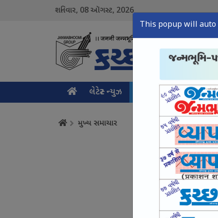
08
2026
શનિવાર,
ઑગસ્ટ,
This popup will auto 
લેટેસ્ટ ન્યુઝ
મુખ્ય સમાચાર
ક્રાઇમ ન
મુખ્ય સમાચાર
વરસાદ બાદ ભોયડ કાંઠ
August 08, Sat, 2026
કંડલા વિમાની સેવા વિ