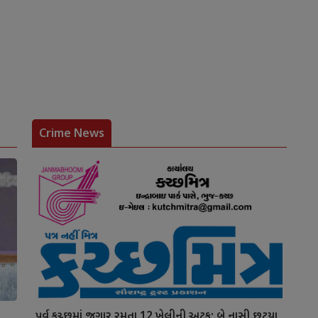
Crime News
પૂર્વ કચ્છમાં જુગાર રમતા 12 ખેલીની અટક; બે નાસી છૂટયા