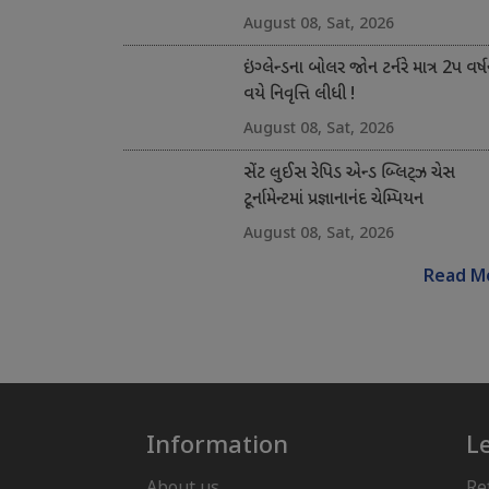
August 08, Sat, 2026
ઇંગ્લેન્ડના બોલર જોન ટર્નરે માત્ર 2પ વર્ષ
વયે નિવૃત્તિ લીધી !
August 08, Sat, 2026
સેંટ લુઈસ રેપિડ એન્ડ બ્લિટ્ઝ ચેસ
ટૂર્નામેન્ટમાં પ્રજ્ઞાનાનંદ ચેમ્પિયન
August 08, Sat, 2026
Read M
Information
L
About us
Re