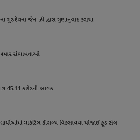
 ગુરુદેવના જેન-ઝી દ્વારા ગુણાનુવાદ કરાયા
રીની અપાર સંભાવનાઓ
 માત્ર 45.11 કરોડની આવક
યાર્થીઓમાં માર્કેટિંગ કૌશલ્ય વિકસાવવા યોજાઈ ફૂડ સ્ટોલ