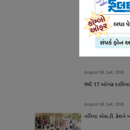
August 08, Sat, 2026
સખી મંડળોને 14.05 કરો
August 08, Sat, 2026
ફોટોગ્રાફર્સ સમાજના દરે
August 08, Sat, 2026
9થી 17 ઓગસ્ટ દરમિય
August 08, Sat, 2026
નલિયા એસ.ટી. સ્ટેશન