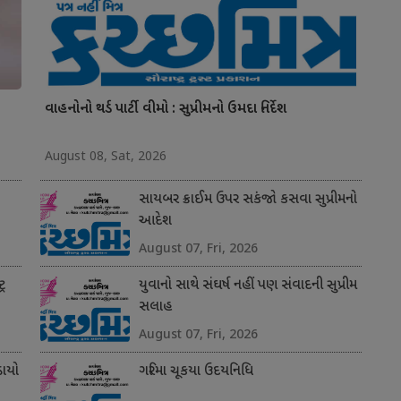
વાહનોનો થર્ડ પાર્ટી વીમો : સુપ્રીમનો ઉમદા નિર્દેશ
August 08, Sat, 2026
સાયબર ક્રાઈમ ઉપર સકંજો કસવા સુપ્રીમનો
આદેશ
August 07, Fri, 2026
્ર
યુવાનો સાથે સંઘર્ષ નહીં પણ સંવાદની સુપ્રીમ
સલાહ
August 07, Fri, 2026
ાયો
ગરિમા ચૂકયા ઉદયનિધિ