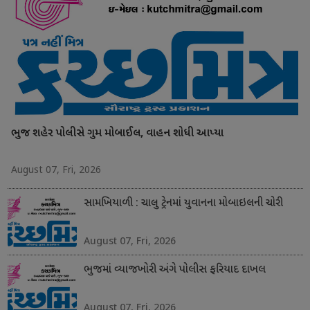
ભુજ શહેર પોલીસે ગુમ મોબાઈલ, વાહન શોધી આપ્યા
August 07, Fri, 2026
સામખિયાળી : ચાલુ ટ્રેનમાં યુવાનના મોબાઇલની ચોરી
August 07, Fri, 2026
ભુજમાં વ્યાજખોરી અંગે પોલીસ ફરિયાદ દાખલ
August 07, Fri, 2026