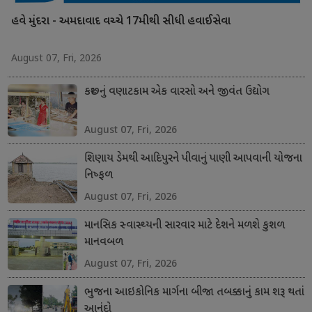
હવે મુંદરા - અમદાવાદ વચ્ચે 17મીથી સીધી હવાઈસેવા
August 07, Fri, 2026
કચ્છનું વણાટકામ એક વારસો અને જીવંત ઉદ્યોગ
August 07, Fri, 2026
શિણાય ડેમથી આદિપુરને પીવાનું પાણી આપવાની યોજના
નિષ્ફળ
August 07, Fri, 2026
માનસિક સ્વાસ્થ્યની સારવાર માટે દેશને મળશે કુશળ
માનવબળ
August 07, Fri, 2026
ભુજના આઇકોનિક માર્ગના બીજા તબક્કાનું કામ શરૂ થતાં
આનંદો