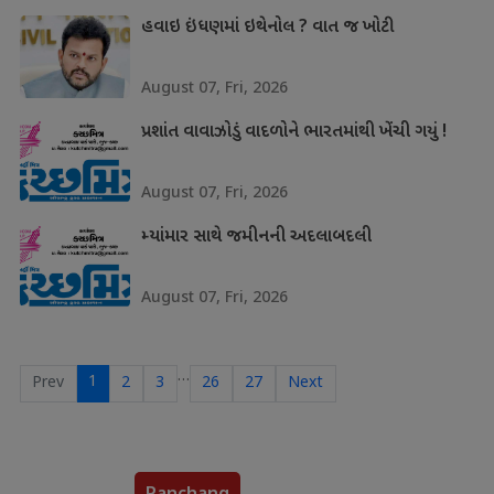
હવાઇ ઇંધણમાં ઇથેનોલ ? વાત જ ખોટી
August 07, Fri, 2026
પ્રશાંત વાવાઝોડું વાદળોને ભારતમાંથી ખેંચી ગયું !
August 07, Fri, 2026
મ્યાંમાર સાથે જમીનની અદલાબદલી
August 07, Fri, 2026
…
1
Prev
2
3
26
27
Next
Panchang