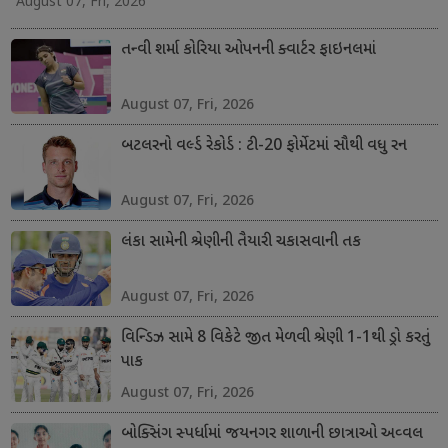
August 07, Fri, 2026
તન્વી શર્મા કોરિયા ઓપનની ક્વાર્ટર ફાઇનલમાં
August 07, Fri, 2026
બટલરનો વર્લ્ડ રેકોર્ડ : ટી-20 ફોર્મેટમાં સૌથી વધુ રન
August 07, Fri, 2026
લંકા સામેની શ્રેણીની તૈયારી ચકાસવાની તક
August 07, Fri, 2026
વિન્ડિઝ સામે 8 વિકેટે જીત મેળવી શ્રેણી 1-1થી ડ્રો કરતું
પાક
August 07, Fri, 2026
બોક્સિંગ સ્પર્ધામાં જયનગર શાળાની છાત્રાઓ અવ્વલ