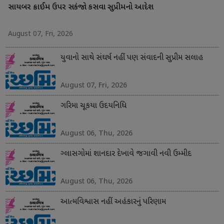
સાયબર ક્રાઈમ ઉપર સકંજો કસવા સુપ્રીમનો આદેશ
August 07, Fri, 2026
યુવાનો સાથે સંઘર્ષ નહીં પણ સંવાદની સુપ્રીમ સલાહ
August 07, Fri, 2026
ગરિમા ચૂકયા ઉદયનિધિ
August 06, Thu, 2026
ગ્લાસગોમાં શાનદાર દેખાવે જગાવી નવી ઉમ્મીદ
August 06, Thu, 2026
આત્મવિશ્વાસ નહીં અહંકારનું પરિણામ