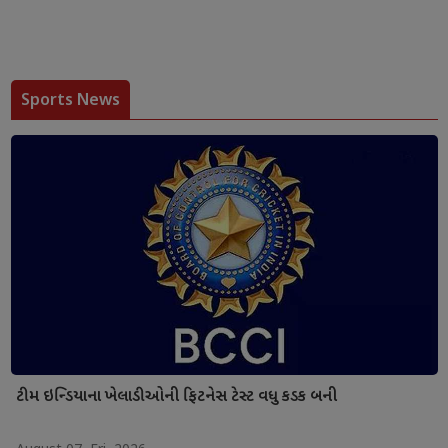
Sports News
ટીમ ઇન્ડિયાના ખેલાડીઓની ફિટનેસ ટેસ્ટ વધુ કડક બની