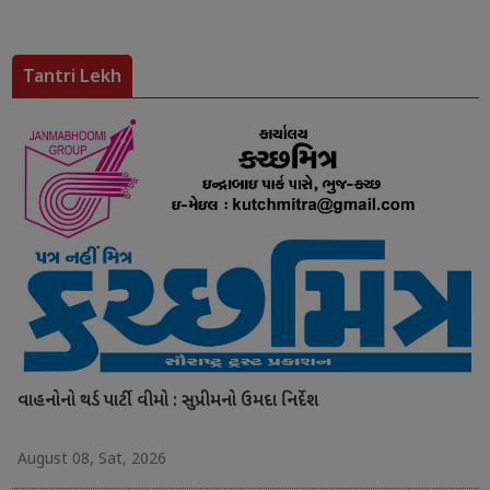
Tantri Lekh
વાહનોનો થર્ડ પાર્ટી વીમો : સુપ્રીમનો ઉમદા નિર્દેશ
August 08, Sat, 2026