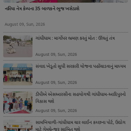
નલિયા નેત્ર કેમ્પના 35 બાળકને ભુજ ખસેડાશે
August 09, Sun, 2026
ગાંધીધામ : માર્ગો પર ભ્રમણ કરતું મોત : ઊંઘતું તંત્ર
August 09, Sun, 2026
સંવાદ ખેડૂતો સુધી સરકારી યોજના પહોંચાડવાનું માધ્યમ
August 09, Sun, 2026
ડીપીએ એસઆરસીના સહયોગથી ગાંધીધામ-આદિપુરનો
વિકાસ થશે
August 09, Sun, 2026
સામખિયાળી-ગાંધીધામ ચાર લાઈન કચ્છના પોર્ટ, ઉદ્યોગ
માટે ગેમચેન્જર સાબિત થશે