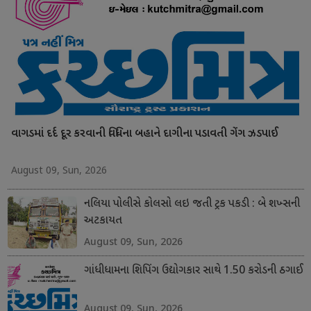
વાગડમાં દર્દ દૂર કરવાની વિધિના બહાને દાગીના પડાવતી ગેંગ ઝડપાઈ
August 09, Sun, 2026
નલિયા પોલીસે કોલસો લઇ જતી ટ્રક પકડી : બે શખ્સની
અટકાયત
August 09, Sun, 2026
ગાંધીધામના શિપિંગ ઉદ્યોગકાર સાથે 1.50 કરોડની ઠગાઈ
August 09, Sun, 2026