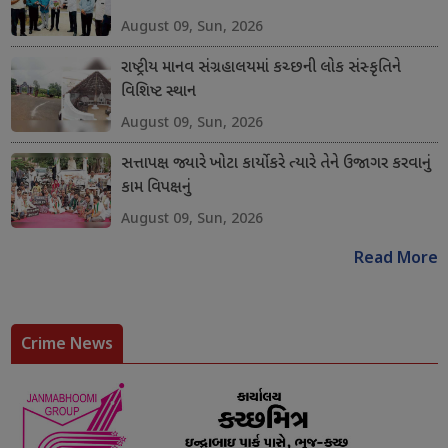
August 09, Sun, 2026
રાષ્ટ્રીય માનવ સંગ્રહાલયમાં કચ્છની લોક સંસ્કૃતિને
વિશિષ્ટ સ્થાન
August 09, Sun, 2026
સત્તાપક્ષ જ્યારે ખોટા કાર્યો કરે ત્યારે તેને ઉજાગર કરવાનું
કામ વિપક્ષનું
August 09, Sun, 2026
Read More
Crime News