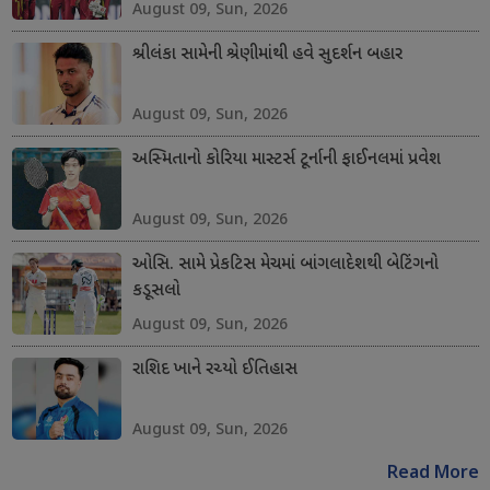
August 09, Sun, 2026
શ્રીલંકા સામેની શ્રેણીમાંથી હવે સુદર્શન બહાર
August 09, Sun, 2026
અસ્મિતાનો કોરિયા માસ્ટર્સ ટૂર્નાની ફાઈનલમાં પ્રવેશ
August 09, Sun, 2026
ઓસિ. સામે પ્રેકટિસ મેચમાં બાંગલાદેશથી બેટિંગનો
કડૂસલો
August 09, Sun, 2026
રાશિદ ખાને રચ્યો ઈતિહાસ
August 09, Sun, 2026
Read More