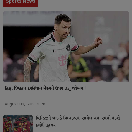
Sports News
ફિફા વિશ્વકપ દરમિયાન મેસ્સી ઉપર હતું જોખમ !
August 09, Sun, 2026
વિન્ડિઝને વન-ડે વિશ્વકપમાં સામેલ થવા રમવી પડશે
ક્વોલિફાયર