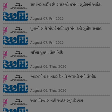
સાયબર ક્રાઈમ ઉપર સકંજો કસવા સુપ્રીમનો આદેશ
August 07, Fri, 2026
યુવાનો સાથે સંઘર્ષ નહીં પણ સંવાદની સુપ્રીમ સલાહ
August 07, Fri, 2026
ગરિમા ચૂકયા ઉદયનિધિ
August 06, Thu, 2026
ગ્લાસગોમાં શાનદાર દેખાવે જગાવી નવી ઉમ્મીદ
August 06, Thu, 2026
આત્મવિશ્વાસ નહીં અહંકારનું પરિણામ