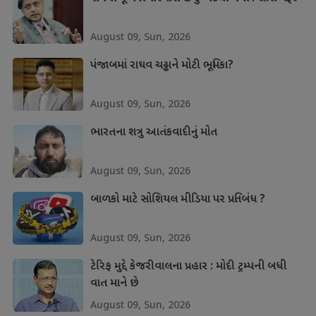
August 09, Sun, 2026
પંજાબમાં રાઘવ ચઢ્ઢાને મોટી ભૂમિકા?
August 09, Sun, 2026
ભારતના શત્રુ આતંકવાદીનું મોત
August 09, Sun, 2026
બાળકો માટે સોશિયલ મીડિયા પર પ્રતિબંધ ?
August 09, Sun, 2026
ટેરિફ મુદ્દે કેજરીવાલના પ્રહાર : મોદી ટ્રમ્પની બધી
વાત માને છે
August 09, Sun, 2026