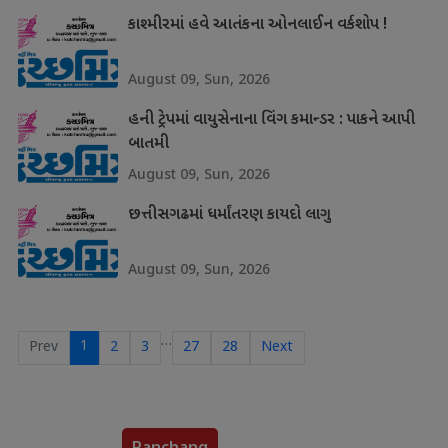
કાશ્મીરમાં હવે આતંકના ઓનલાઈન વર્કશોપ !
August 09, Sun, 2026
હની ટ્રેપમાં વાયુસેનાના વિંગ કમાન્ડર : પાકને આપી
બાતમી
August 09, Sun, 2026
છત્તીસગઢમાં ધર્માંતરણ કાયદો લાગુ
August 09, Sun, 2026
…
1
Prev
2
3
27
28
Next
Panchang