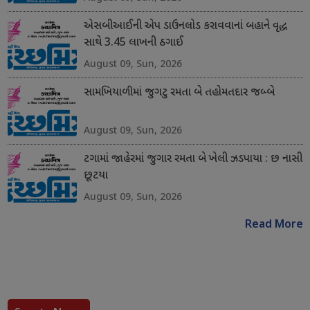
એસબીઆઈની એપ ડાઉનલોડ કરાવવાનાં બહાને વૃદ્ધ
સાથે 3.45 લાખની ઠગાઈ
August 09, Sun, 2026
સામખિયાળીમાં જુગટુ રમતા બે તહોમતદાર જબ્બે
August 09, Sun, 2026
ટગામાં જાહેરમાં જુગાર રમતા બે ખેલી ઝડપાયા : છ નાસી
છૂટયા
August 09, Sun, 2026
Read More