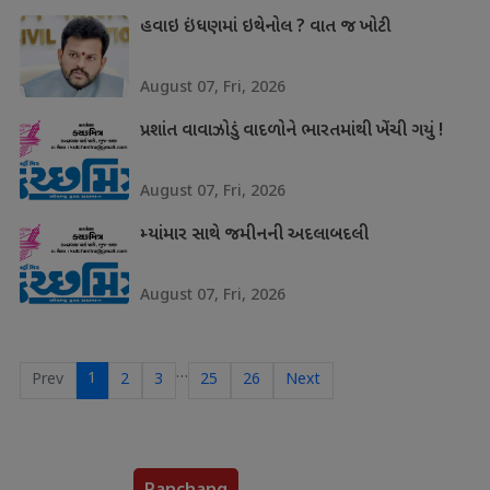
હવાઇ ઇંધણમાં ઇથેનોલ ? વાત જ ખોટી
August 07, Fri, 2026
પ્રશાંત વાવાઝોડું વાદળોને ભારતમાંથી ખેંચી ગયું !
August 07, Fri, 2026
મ્યાંમાર સાથે જમીનની અદલાબદલી
August 07, Fri, 2026
…
1
Prev
2
3
25
26
Next
Panchang