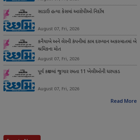
સાડાઉ હત્યા કેસમાં આરોપીઓ નિર્દોષ
August 07, Fri, 2026
કનૈયાબે અને લેરની કંપનીમાં કામ દરમ્યાન અકસ્માતમાં બે
શ્રમિકના મોત
August 07, Fri, 2026
પૂર્વ કચ્છમાં જુગાર રમતા 11 ખેલીઓની ધરપકડ
August 07, Fri, 2026
Read More