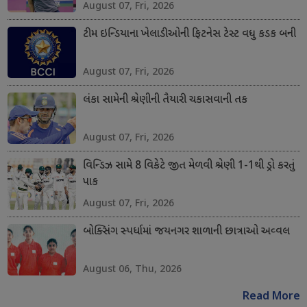
August 07, Fri, 2026
ટીમ ઇન્ડિયાના ખેલાડીઓની ફિટનેસ ટેસ્ટ વધુ કડક બની
August 07, Fri, 2026
લંકા સામેની શ્રેણીની તૈયારી ચકાસવાની તક
August 07, Fri, 2026
વિન્ડિઝ સામે 8 વિકેટે જીત મેળવી શ્રેણી 1-1થી ડ્રો કરતું
પાક
August 07, Fri, 2026
બોક્સિંગ સ્પર્ધામાં જયનગર શાળાની છાત્રાઓ અવ્વલ
August 06, Thu, 2026
Read More