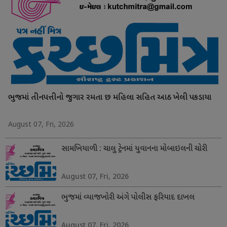
ભુજમાં તીનપત્તીનો જુગાર રમતા છ મહિલા સહિત આઠ ખેલી પકડાયા
August 07, Fri, 2026
સામખિયાળી : ચાલુ ટ્રેનમાં યુવાનના મોબાઇલની ચોરી
August 07, Fri, 2026
ભુજમાં વ્યાજખોરી અંગે પોલીસ ફરિયાદ દાખલ
August 07, Fri, 2026