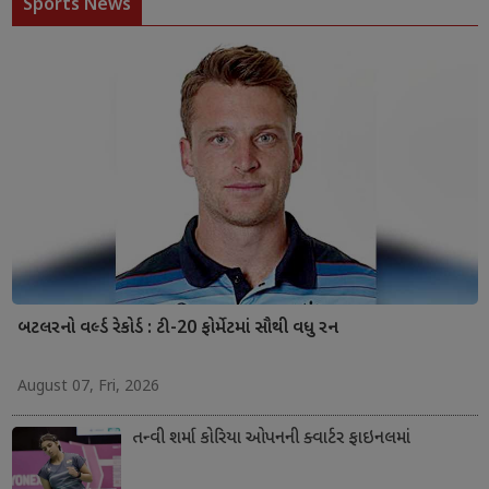
Sports News
બટલરનો વર્લ્ડ રેકોર્ડ : ટી-20 ફોર્મેટમાં સૌથી વધુ રન
August 07, Fri, 2026
તન્વી શર્મા કોરિયા ઓપનની ક્વાર્ટર ફાઇનલમાં