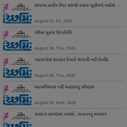
સાયબર ક્રાઈમ ઉપર સકંજો કસવા સુપ્રીમનો આદેશ
August 07, Fri, 2026
ગરિમા ચૂકયા ઉદયનિધિ
August 06, Thu, 2026
ગ્લાસગોમાં શાનદાર દેખાવે જગાવી નવી ઉમ્મીદ
August 06, Thu, 2026
આત્મવિશ્વાસ નહીં અહંકારનું પરિણામ
August 05, Wed, 2026
સંસદના પ્રાંગણમાં તમાશો : સનાતનનું અપમાન