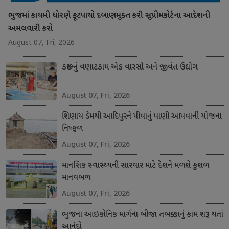
ભુજમાં કાયમી ધોરણે ફૂટપાથો દબાણમુક્ત કરી સુપ્રીમકોર્ટના આદેશની
અમલવારી કરો
August 07, Fri, 2026
કચ્છનું વણાટકામ એક વારસો અને જીવંત ઉદ્યોગ
August 07, Fri, 2026
શિણાય ડેમથી આદિપુરને પીવાનું પાણી આપવાની યોજના
નિષ્ફળ
August 07, Fri, 2026
માનસિક સ્વાસ્થ્યની સારવાર માટે દેશને મળશે કુશળ
માનવબળ
August 07, Fri, 2026
ભુજના આઇકોનિક માર્ગના બીજા તબક્કાનું કામ શરૂ થતાં
આનંદો