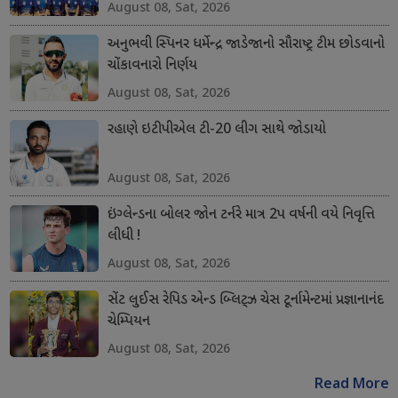
August 08, Sat, 2026
અનુભવી સ્પિનર ધર્મેન્દ્ર જાડેજાનો સૌરાષ્ટ્ર ટીમ છોડવાનો
ચોંકાવનારો નિર્ણય
August 08, Sat, 2026
રહાણે ઇટીપીએલ ટી-20 લીગ સાથે જોડાયો
August 08, Sat, 2026
ઇંગ્લેન્ડના બોલર જોન ટર્નરે માત્ર 2પ વર્ષની વયે નિવૃત્તિ
લીધી !
August 08, Sat, 2026
સેંટ લુઈસ રેપિડ એન્ડ બ્લિટ્ઝ ચેસ ટૂર્નામેન્ટમાં પ્રજ્ઞાનાનંદ
ચેમ્પિયન
August 08, Sat, 2026
Read More