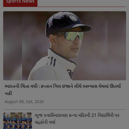
Sports News
ભારતની ચિંતા વધી : કપ્તાન ગિલ ઇજાને લીધે અભ્યાસ મેચમાં ઊતર્યો
નહીં
August 08, Sat, 2026
ભુજ સ્વામિનારાયણ કન્યા મંદિરની 21 વિદ્યાર્થિની પર
ચંદ્રકોની વર્ષા