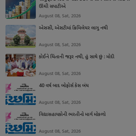
ઊંચી સપાટીએ
August 08, Sat, 2026
એસસી, એસટીમાં ક્રિમિલેયર લાગુ નથી
August 08, Sat, 2026
કોઈને ચિંતાની જરૂર નથી, હું સાથે છું : મોદી
August 08, Sat, 2026
40 વર્ષ બાદ બોફોર્સ કેસ બંધ
August 08, Sat, 2026
વિદ્યાસહાયકોની ભરતીનો માર્ગ મોકળો
August 08, Sat, 2026