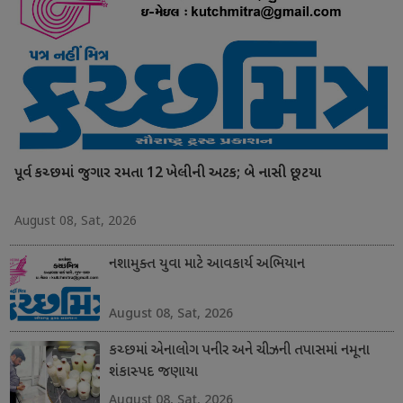
પૂર્વ કચ્છમાં જુગાર રમતા 12 ખેલીની અટક; બે નાસી છૂટયા
August 08, Sat, 2026
નશામુક્ત યુવા માટે આવકાર્ય અભિયાન
August 08, Sat, 2026
કચ્છમાં એનાલોગ પનીર અને ચીઝની તપાસમાં નમૂના
શંકાસ્પદ જણાયા
August 08, Sat, 2026