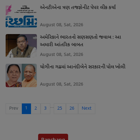
એનટીએના ત્રણ તજજ્ઞેનીટ પેપર લીક કર્યાં
August 08, Sat, 2026
અમેરિકાને ભારતનો સણસણતો જવાબ : આ
અમારી આંતરિક બાબત
August 08, Sat, 2026
યોગીના ગઢમાં આનંદીબેને સરકારની પોલ ખોલી
August 08, Sat, 2026
…
1
Prev
2
3
25
26
Next
Panchang