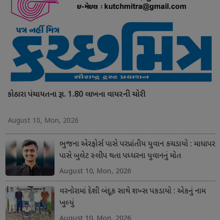
કોઠારા પંચાયતના રૂા. 1.80 લાખના વાયરની ચોરી
August 10, Mon, 2026
ભુજના એરફોર્સ પાસે પરપ્રાંતીય યુવાન કચડાયો : માધાપર
પાસે બુલેટ સ્લીપ થતા પધ્ધરના યુવાનનું મોત
August 10, Mon, 2026
વરનોરામાં દેશી બંદૂક સાથે શખ્સ પકડાયો : એકનું નામ
ખુલ્યું
August 10, Mon, 2026