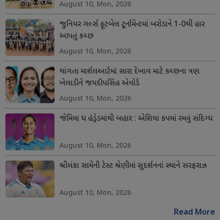
August 10, Mon, 2026
જુનિયર ગર્લ્સ ફૂટબેલ ટૂર્નામેન્ટમાં બરોડાને 1-0થી હાર
આપતું કચ્છ
August 10, Mon, 2026
થાંગતા માર્શલઆર્ટમાં સારા દેખાવ માટે કચ્છના ત્રણ
ખેલાડીને જયદીપસિંહ એવોર્ડ
August 10, Mon, 2026
જેમિમા ધ હંડ્રેડમાંથી બહાર : એશિયા કપમાં રમવું સંદિગ્ધ
August 10, Mon, 2026
શ્રીલંકા સામેની ટેસ્ટ શ્રેણીમાં સુદર્શનનાં સ્થાને સરફરાઝ
August 10, Mon, 2026
Read More