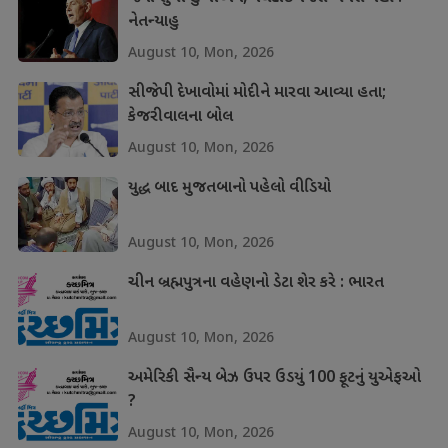
નેતન્યાહુ
August 10, Mon, 2026
સીજેપી દેખાવોમાં મોદીને મારવા આવ્યા હતા;
કેજરીવાલના બોલ
August 10, Mon, 2026
યુદ્ધ બાદ મુજતબાનો પહેલો વીડિયો
August 10, Mon, 2026
ચીન બ્રહ્મપુત્રના વહેણનો ડેટા શેર કરે : ભારત
August 10, Mon, 2026
અમેરિકી સૈન્ય બેઝ ઉપર ઉડયું 100 ફૂટનું યુએફઓ
?
August 10, Mon, 2026