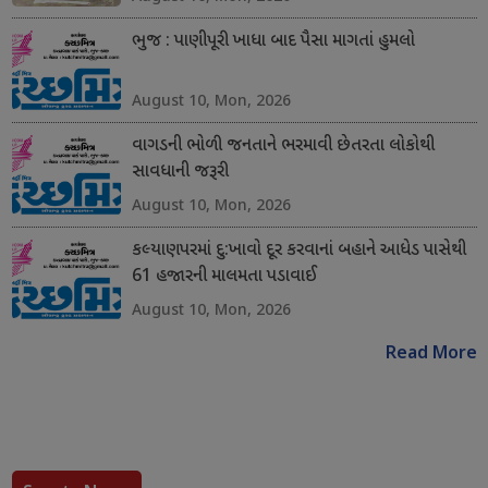
ભુજ : પાણીપૂરી ખાધા બાદ પૈસા માગતાં હુમલો
August 10, Mon, 2026
વાગડની ભોળી જનતાને ભરમાવી છેતરતા લોકોથી
સાવધાની જરૂરી
August 10, Mon, 2026
કલ્યાણપરમાં દુ:ખાવો દૂર કરવાનાં બહાને આધેડ પાસેથી
61 હજારની માલમતા પડાવાઈ
August 10, Mon, 2026
Read More