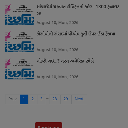
શાંઘાઈમાં ચક્રવાત ડોલ્ફિનનો કહેર : 1300 ફલાઇટ
રદ
August 10, Mon, 2026
કોસોવોની સંસદમાં પીએમ કુર્તી ઉપર ઈંડા ફેંકાયા
August 10, Mon, 2026
નોકરી ગઇ...? તરત અમેરિકા છોડો
August 10, Mon, 2026
…
1
Prev
2
3
28
29
Next
Panchang