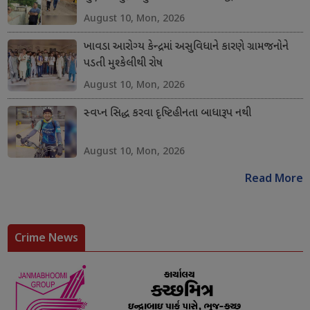
August 10, Mon, 2026
ખાવડા આરોગ્ય કેન્દ્રમાં અસુવિધાને કારણે ગ્રામજનોને
પડતી મુશ્કેલીથી રોષ
August 10, Mon, 2026
સ્વપ્ન સિદ્ધ કરવા દૃષ્ટિહીનતા બાધારૂપ નથી
August 10, Mon, 2026
Read More
Crime News