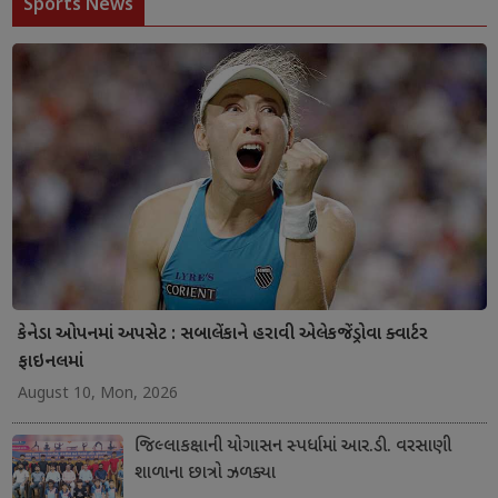
Sports News
કેનેડા ઓપનમાં અપસેટ : સબાલેંકાને હરાવી એલેકજેંડ્રોવા ક્વાર્ટર
ફાઇનલમાં
August 10, Mon, 2026
જિલ્લાકક્ષાની યોગાસન સ્પર્ધામાં આર.ડી. વરસાણી
શાળાના છાત્રો ઝળક્યા