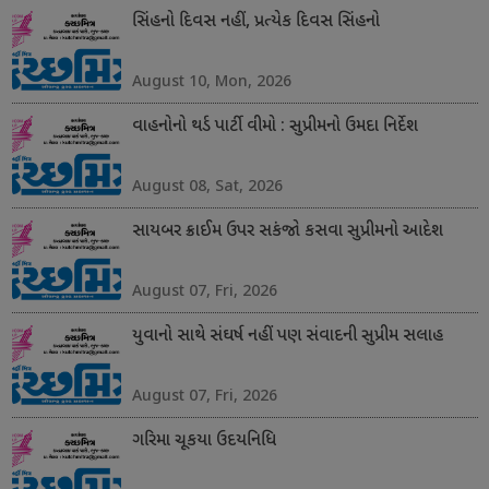
સિંહનો દિવસ નહીં, પ્રત્યેક દિવસ સિંહનો
August 10, Mon, 2026
વાહનોનો થર્ડ પાર્ટી વીમો : સુપ્રીમનો ઉમદા નિર્દેશ
August 08, Sat, 2026
સાયબર ક્રાઈમ ઉપર સકંજો કસવા સુપ્રીમનો આદેશ
August 07, Fri, 2026
યુવાનો સાથે સંઘર્ષ નહીં પણ સંવાદની સુપ્રીમ સલાહ
August 07, Fri, 2026
ગરિમા ચૂકયા ઉદયનિધિ