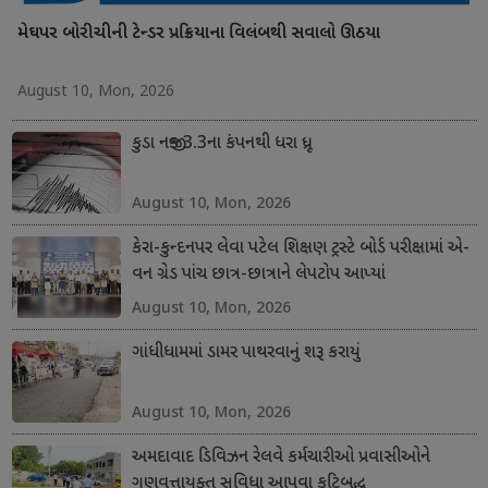
મેઘપર બોરીચીની ટેન્ડર પ્રક્રિયાના વિલંબથી સવાલો ઊઠયા
August 10, Mon, 2026
કુડા નજીક 3.3ના કંપનથી ધરા ધ્રૂજી
August 10, Mon, 2026
કેરા-કુન્દનપર લેવા પટેલ શિક્ષણ ટ્રસ્ટે બોર્ડ પરીક્ષામાં એ-
વન ગ્રેડ પાંચ છાત્ર-છાત્રાને લેપટોપ આપ્યાં
August 10, Mon, 2026
ગાંધીધામમાં ડામર પાથરવાનું શરૂ કરાયું
August 10, Mon, 2026
અમદાવાદ ડિવિઝન રેલવે કર્મચારીઓ પ્રવાસીઓને
ગુણવત્તાયુક્ત સુવિધા આપવા કટિબદ્ધ