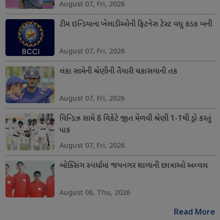
August 07, Fri, 2026
ટીમ ઇન્ડિયાના ખેલાડીઓની ફિટનેસ ટેસ્ટ વધુ કડક બની
August 07, Fri, 2026
લંકા સામેની શ્રેણીની તૈયારી ચકાસવાની તક
August 07, Fri, 2026
વિન્ડિઝ સામે 8 વિકેટે જીત મેળવી શ્રેણી 1-1થી ડ્રો કરતું
પાક
August 07, Fri, 2026
બોક્સિંગ સ્પર્ધામાં જયનગર શાળાની છાત્રાઓ અવ્વલ
August 06, Thu, 2026
Read More