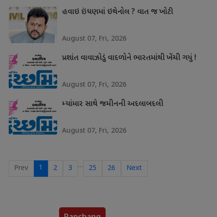
હવાઇ ઇંધણમાં ઇથેનોલ ? વાત જ ખોટી
August 07, Fri, 2026
પ્રશાંત વાવાઝોડું વાદળોને ભારતમાંથી ખેંચી ગયું !
August 07, Fri, 2026
મ્યાંમાર સાથે જમીનની અદલાબદલી
August 07, Fri, 2026
…
1
Prev
2
3
25
26
Next
Panchang