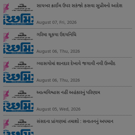
સાયબર ક્રાઈમ ઉપર સકંજો કસવા સુપ્રીમનો આદેશ
August 07, Fri, 2026
ગરિમા ચૂકયા ઉદયનિધિ
August 06, Thu, 2026
ગ્લાસગોમાં શાનદાર દેખાવે જગાવી નવી ઉમ્મીદ
August 06, Thu, 2026
આત્મવિશ્વાસ નહીં અહંકારનું પરિણામ
August 05, Wed, 2026
સંસદના પ્રાંગણમાં તમાશો : સનાતનનું અપમાન