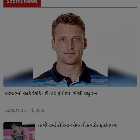
Sports News
બટલરનો વર્લ્ડ રેકોર્ડ : ટી-20 ફોર્મેટમાં સૌથી વધુ રન
August 07, Fri, 2026
તન્વી શર્મા કોરિયા ઓપનની ક્વાર્ટર ફાઇનલમાં