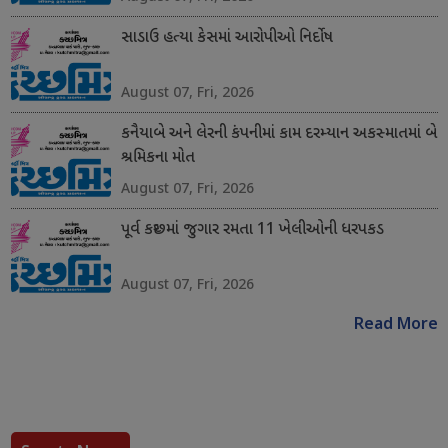
સાડાઉ હત્યા કેસમાં આરોપીઓ નિર્દોષ
August 07, Fri, 2026
કનૈયાબે અને લેરની કંપનીમાં કામ દરમ્યાન અકસ્માતમાં બે
શ્રમિકના મોત
August 07, Fri, 2026
પૂર્વ કચ્છમાં જુગાર રમતા 11 ખેલીઓની ધરપકડ
August 07, Fri, 2026
Read More