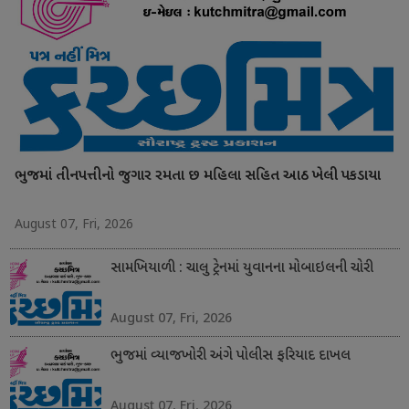
ભુજમાં તીનપત્તીનો જુગાર રમતા છ મહિલા સહિત આઠ ખેલી પકડાયા
August 07, Fri, 2026
સામખિયાળી : ચાલુ ટ્રેનમાં યુવાનના મોબાઇલની ચોરી
August 07, Fri, 2026
ભુજમાં વ્યાજખોરી અંગે પોલીસ ફરિયાદ દાખલ
August 07, Fri, 2026