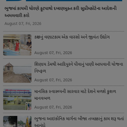
ભુજમાં કાયમી ધોરણે ફૂટપાથો દબાણમુક્ત કરી સુપ્રીમકોર્ટના આદેશની
અમલવારી કરો
August 07, Fri, 2026
કચ્છનું વણાટકામ એક વારસો અને જીવંત ઉદ્યોગ
August 07, Fri, 2026
શિણાય ડેમથી આદિપુરને પીવાનું પાણી આપવાની યોજના
નિષ્ફળ
August 07, Fri, 2026
માનસિક સ્વાસ્થ્યની સારવાર માટે દેશને મળશે કુશળ
માનવબળ
August 07, Fri, 2026
ભુજના આઇકોનિક માર્ગના બીજા તબક્કાનું કામ શરૂ થતાં
આનંદો