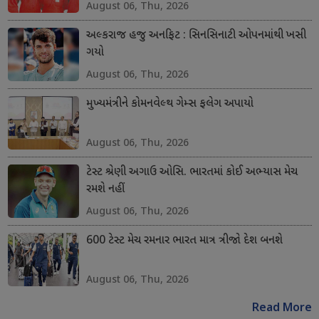
August 06, Thu, 2026
અલ્કરાજ હજુ અનફિટ : સિનસિનાટી ઓપનમાંથી ખસી
ગયો
August 06, Thu, 2026
મુખ્યમંત્રીને કોમનવેલ્થ ગેમ્સ ફલેગ અપાયો
August 06, Thu, 2026
ટેસ્ટ શ્રેણી અગાઉ ઓસિ. ભારતમાં કોઈ અભ્યાસ મેચ
રમશે નહીં
August 06, Thu, 2026
600 ટેસ્ટ મેચ રમનાર ભારત માત્ર ત્રીજો દેશ બનશે
August 06, Thu, 2026
Read More