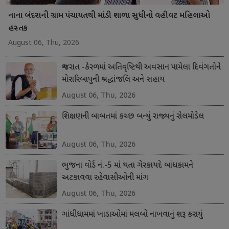
નાના બંદરાની ગ્રામ પંચાયતથી માંડી શાળા સુધીનો વહીવટ મહિલાઓ
હસ્તક
August 06, Thu, 2026
ગુજરાત -કેરળમાં અતિવૃષ્ટિથી અવસાન પામેલા દિવંગતોને
મોરારિબાપુની શ્રદ્ધાંજલિ અને સહાય
August 06, Thu, 2026
શિક્ષણની બાબતમાં કચ્છ બન્યું રાજ્યનું રોલમોડેલ
August 06, Thu, 2026
ભુજના વોર્ડ નં.-5 માં થતા ગેરકાયદે બાંધકામને
અટકાવવા રહેવાસીઓની માંગ
August 06, Thu, 2026
ગાંધીધામમાં ખાડાઓમાં મલબો નાખવાનું શરૂ કરાયું