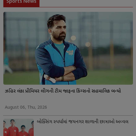
Sports News
ઝહિર લંકા પ્રીમિયર લીગની ટીમ જાફના કિંગ્સનો સહમાલિક બન્યો
August 06, Thu, 2026
બોક્સિંગ સ્પર્ધામાં જયનગર શાળાની છાત્રાઓ અવ્વલ