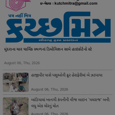
મુંદરાના ચાર ધાર્મિક સ્થળનાં ડિમોલિશન સામે હાઇકોર્ટનો સ્ટે
August 06, Thu, 2026
હાજીપીર પાસે પશુઓની ક્રૂર હેરાફેરીમાં બે ઝડપાયા
August 06, Thu, 2026
બાંડિયામાં ખાનગી કંપનીની વીજ લાઇન `યમરાજ' બની:
વધુ એક મોરનું મોત
August 06, Thu, 2026