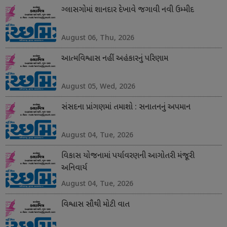
ગ્લાસગોમાં શાનદાર દેખાવે જગાવી નવી ઉમ્મીદ
August 06, Thu, 2026
આત્મવિશ્વાસ નહીં અહંકારનું પરિણામ
August 05, Wed, 2026
સંસદના પ્રાંગણમાં તમાશો : સનાતનનું અપમાન
August 04, Tue, 2026
વિકાસ યોજનામાં પર્યાવરણની આગોતરી મંજૂરી
અનિવાર્ય
August 04, Tue, 2026
વિશ્વાસ સૌથી મોટી વાત