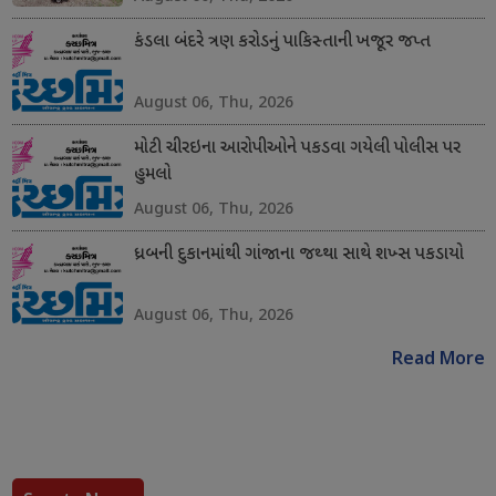
કંડલા બંદરે ત્રણ કરોડનું પાકિસ્તાની ખજૂર જપ્ત
August 06, Thu, 2026
મોટી ચીરઇના આરોપીઓને પકડવા ગયેલી પોલીસ પર
હુમલો
August 06, Thu, 2026
ધ્રબની દુકાનમાંથી ગાંજાના જથ્થા સાથે શખ્સ પકડાયો
August 06, Thu, 2026
Read More