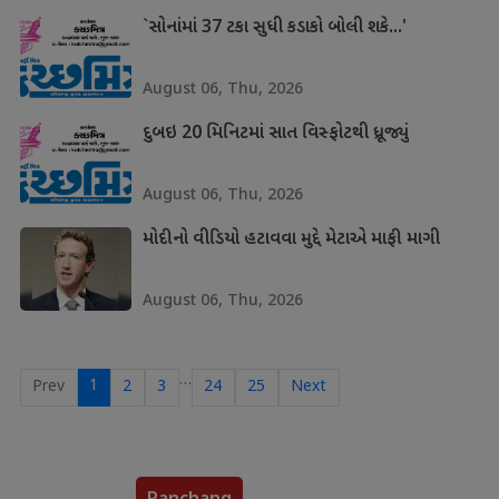
`સોનાંમાં 37 ટકા સુધી કડાકો બોલી શકે...'
August 06, Thu, 2026
દુબઇ 20 મિનિટમાં સાત વિસ્ફોટથી ધ્રૂજ્યું
August 06, Thu, 2026
મોદીનો વીડિયો હટાવવા મુદ્દે મેટાએ માફી માગી
August 06, Thu, 2026
…
1
Prev
2
3
24
25
Next
Panchang