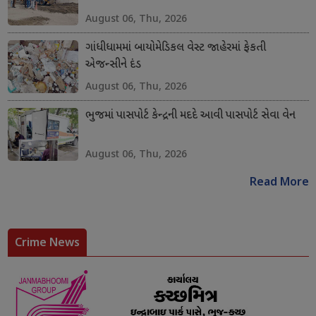
August 06, Thu, 2026
ગાંધીધામમાં બાયોમેડિકલ વેસ્ટ જાહેરમાં ફેકતી
એજન્સીને દંડ
August 06, Thu, 2026
ભુજમાં પાસપોર્ટ કેન્દ્રની મદદે આવી પાસપોર્ટ સેવા વેન
August 06, Thu, 2026
Read More
Crime News