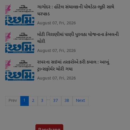
ગાગોદર : હોટેલ સંચાલકની પોષડેડા-ભૂકી સાથે
ધરપકડ
August 07, Fri, 2026
મોટી વિરાણીમાં પાણી પુરવઠા યોજનાના કેબલની
ચોરી
August 07, Fri, 2026
રાપરના સઇમાં તસ્કરોએ કરી કમાલ : આખું
ટ્રાન્સફોર્મર ચોરી ગયા
August 07, Fri, 2026
…
1
Prev
2
3
37
38
Next
Panchang