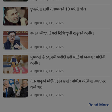
દુષ્કર્મના દોષી તેજપાલને 10 વર્ષની જેલ
August 07, Fri, 2026
સતત બીજા દિવસે રિજિજુની રાહુલને અપીલ
August 07, Fri, 2026
યુવાઓ હેન્ડલૂમથી ખરીદી કરી વીડિયો બનાવે : મોદીની
અપીલ
August 07, Fri, 2026
નેતન્યાહુએ મોદીને ફોન કર્યો : પશ્ચિમ એશિયા તાણ પર
ચર્ચા થઇ
August 07, Fri, 2026
Read More