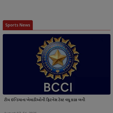
Sports News
ટીમ ઇન્ડિયાના ખેલાડીઓની ફિટનેસ ટેસ્ટ વધુ કડક બની