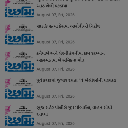
આઠ ખેલી પકડાયા
August 07, Fri, 2026
સાડાઉ હત્યા કેસમાં આરોપીઓ નિર્દોષ
August 07, Fri, 2026
કનૈયાબે અને લેરની કંપનીમાં કામ દરમ્યાન
અકસ્માતમાં બે શ્રમિકના મોત
August 07, Fri, 2026
પૂર્વ કચ્છમાં જુગાર રમતા 11 ખેલીઓની ધરપકડ
August 07, Fri, 2026
ભુજ શહેર પોલીસે ગુમ મોબાઈલ, વાહન શોધી
આપ્યા
August 07, Fri, 2026