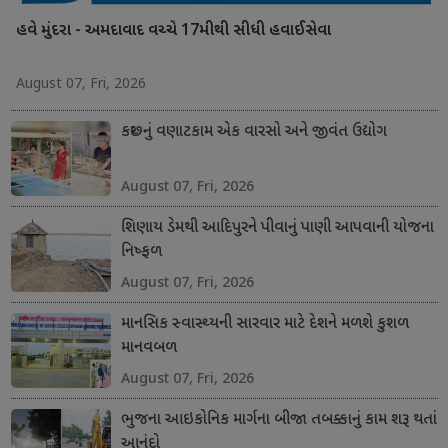
હવે મુંદરા - અમદાવાદ વચ્ચે 17મીથી સીધી હવાઈસેવા
August 07, Fri, 2026
કચ્છનું વણાટકામ એક વારસો અને જીવંત ઉદ્યોગ
August 07, Fri, 2026
શિણાય ડેમથી આદિપુરને પીવાનું પાણી આપવાની યોજના
નિષ્ફળ
August 07, Fri, 2026
માનસિક સ્વાસ્થ્યની સારવાર માટે દેશને મળશે કુશળ
માનવબળ
August 07, Fri, 2026
ભુજના આઇકોનિક માર્ગના બીજા તબક્કાનું કામ શરૂ થતાં
આનંદો