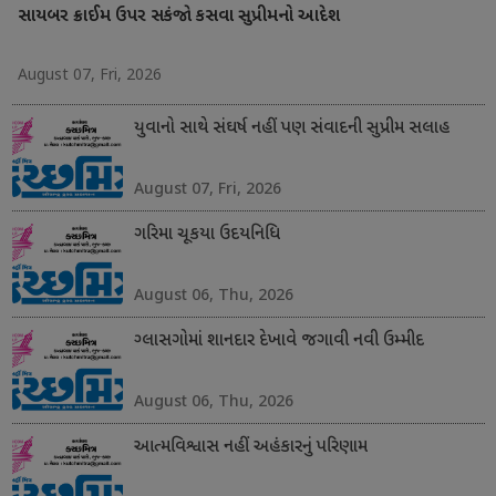
સાયબર ક્રાઈમ ઉપર સકંજો કસવા સુપ્રીમનો આદેશ
August 07, Fri, 2026
યુવાનો સાથે સંઘર્ષ નહીં પણ સંવાદની સુપ્રીમ સલાહ
August 07, Fri, 2026
ગરિમા ચૂકયા ઉદયનિધિ
August 06, Thu, 2026
ગ્લાસગોમાં શાનદાર દેખાવે જગાવી નવી ઉમ્મીદ
August 06, Thu, 2026
આત્મવિશ્વાસ નહીં અહંકારનું પરિણામ