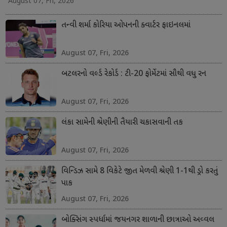
August 07, Fri, 2026
તન્વી શર્મા કોરિયા ઓપનની ક્વાર્ટર ફાઇનલમાં
August 07, Fri, 2026
બટલરનો વર્લ્ડ રેકોર્ડ : ટી-20 ફોર્મેટમાં સૌથી વધુ રન
August 07, Fri, 2026
લંકા સામેની શ્રેણીની તૈયારી ચકાસવાની તક
August 07, Fri, 2026
વિન્ડિઝ સામે 8 વિકેટે જીત મેળવી શ્રેણી 1-1થી ડ્રો કરતું
પાક
August 07, Fri, 2026
બોક્સિંગ સ્પર્ધામાં જયનગર શાળાની છાત્રાઓ અવ્વલ