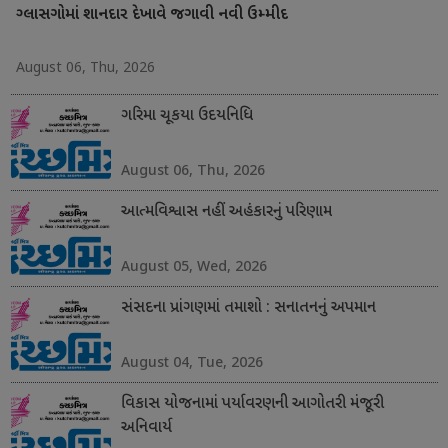
ગ્લાસગોમાં શાનદાર દેખાવે જગાવી નવી ઉમ્મીદ
August 06, Thu, 2026
ગરિમા ચૂકયા ઉદયનિધિ
August 06, Thu, 2026
આત્મવિશ્વાસ નહીં અહંકારનું પરિણામ
August 05, Wed, 2026
સંસદના પ્રાંગણમાં તમાશો : સનાતનનું અપમાન
August 04, Tue, 2026
વિકાસ યોજનામાં પર્યાવરણની આગોતરી મંજૂરી
અનિવાર્ય