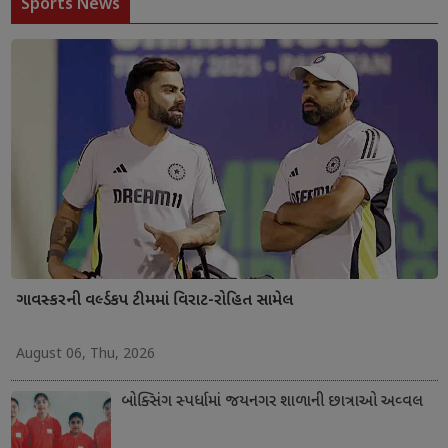
Sports News
ગાવસ્કરની વર્લ્ડકપ ટીમમાં વિરાટ-રોહિત સામેલ
August 06, Thu, 2026
બોક્સિંગ સ્પર્ધામાં જયનગર શાળાની છાત્રાઓ અવ્વલ