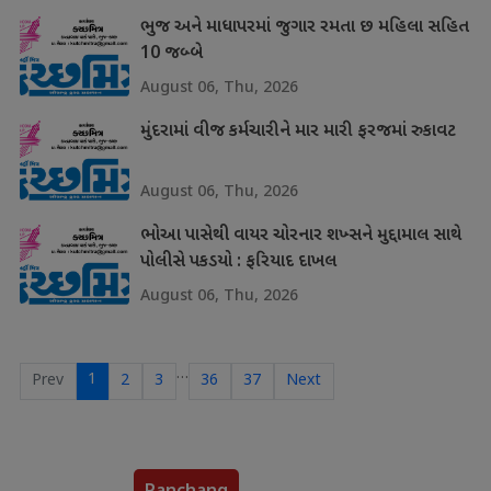
ભુજ અને માધાપરમાં જુગાર રમતા છ મહિલા સહિત
10 જબ્બે
August 06, Thu, 2026
મુંદરામાં વીજ કર્મચારીને માર મારી ફરજમાં રુકાવટ
August 06, Thu, 2026
ભોઆ પાસેથી વાયર ચોરનાર શખ્સને મુદ્દામાલ સાથે
પોલીસે પકડયો : ફરિયાદ દાખલ
August 06, Thu, 2026
…
1
Prev
2
3
36
37
Next
Panchang