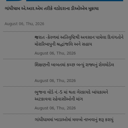
ગાંધીધામ એ.આર.એમ તરીકે વડોદરાના ડીઓએમ મુકાયા
August 06, Thu, 2026
ગુજરાત -કેરળમાં અતિવૃષ્ટિથી અવસાન પામેલા દિવંગતોને
મોરારિબાપુની શ્રદ્ધાંજલિ અને સહાય
August 06, Thu, 2026
શિક્ષણની બાબતમાં કચ્છ બન્યું રાજ્યનું રોલમોડેલ
August 06, Thu, 2026
ભુજના વોર્ડ નં.-5 માં થતા ગેરકાયદે બાંધકામને
અટકાવવા રહેવાસીઓની માંગ
August 06, Thu, 2026
ગાંધીધામમાં ખાડાઓમાં મલબો નાખવાનું શરૂ કરાયું