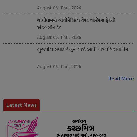
August 06, Thu, 2026
ગાંધીધામમાં બાયોમેડિકલ વેસ્ટ જાહેરમાં ફેકતી
એજન્સીને દંડ
August 06, Thu, 2026
ભુજમાં પાસપોર્ટ કેન્દ્રની મદદે આવી પાસપોર્ટ સેવા વેન
August 06, Thu, 2026
Read More
Latest News