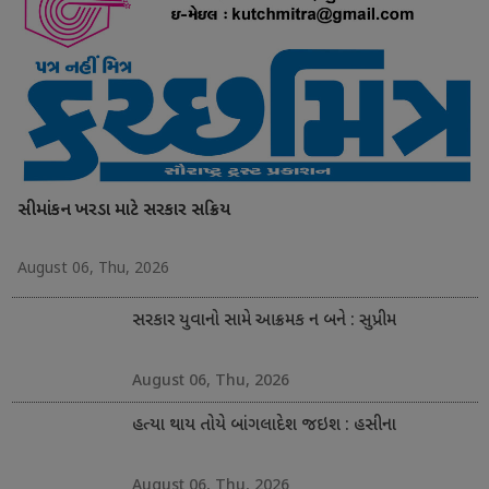
સીમાંકન ખરડા માટે સરકાર સક્રિય
August 06, Thu, 2026
સરકાર યુવાનો સામે આક્રમક ન બને : સુપ્રીમ
August 06, Thu, 2026
હત્યા થાય તોયે બાંગલાદેશ જઇશ : હસીના
August 06, Thu, 2026