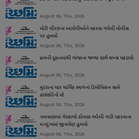
August 06, Thu, 2026
મોટી ચીરઇના આરોપીઓને પકડવા ગયેલી પોલીસ
પર હુમલો
August 06, Thu, 2026
ધ્રબની દુકાનમાંથી ગાંજાના જથ્થા સાથે શખ્સ પકડાયો
August 06, Thu, 2026
મુંદરાના ચાર ધાર્મિક સ્થળનાં ડિમોલિશન સામે
હાઇકોર્ટનો સ્ટે
August 06, Thu, 2026
નખત્રાણામાં ગેરકાયદે કોલસા ભરેલી ગાડી પકડવાના
મનદુ:ખમાં જીવલેણ હુમલો
August 06, Thu, 2026