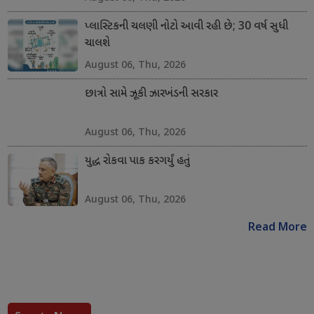
પ્લાસ્ટિકની ચલણી નોટો આવી રહી છે; 30 વર્ષ સુધી
ચાલશે
August 06, Thu, 2026
છાત્રો સામે ઝૂકી ઝારખંડની સરકાર
August 06, Thu, 2026
યુદ્ધ રોકવા પાક કરગર્યું હતું
August 06, Thu, 2026
Read More