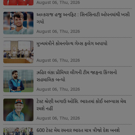
August 06, Thu, 2026
અલ્કરાજ હજુ અનફિટ : સિનસિનાટી ઓપનમાંથી ખસી
ગયો
August 06, Thu, 2026
મુખ્યમંત્રીને કોમનવેલ્થ ગેમ્સ ફલેગ અપાયો
August 06, Thu, 2026
ઝહિર લંકા પ્રીમિયર લીગની ટીમ જાફના કિંગ્સનો
સહમાલિક બન્યો
August 06, Thu, 2026
ટેસ્ટ શ્રેણી અગાઉ ઓસિ. ભારતમાં કોઈ અભ્યાસ મેચ
રમશે નહીં
August 06, Thu, 2026
600 ટેસ્ટ મેચ રમનાર ભારત માત્ર ત્રીજો દેશ બનશે