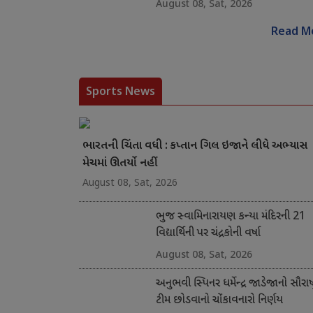
August 08, Sat, 2026
Read M
Sports News
ભારતની ચિંતા વધી : કપ્તાન ગિલ ઇજાને લીધે અભ્યાસ
મેચમાં ઊતર્યો નહીં
August 08, Sat, 2026
ભુજ સ્વામિનારાયણ કન્યા મંદિરની 21
વિદ્યાર્થિની પર ચંદ્રકોની વર્ષા
August 08, Sat, 2026
અનુભવી સ્પિનર ધર્મેન્દ્ર જાડેજાનો સૌરાષ્ટ
ટીમ છોડવાનો ચોંકાવનારો નિર્ણય