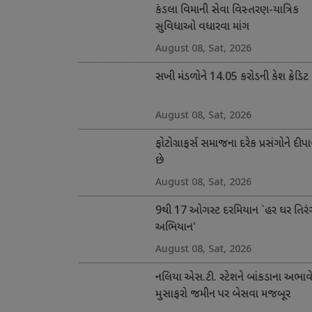
કંડલા વિમાની સેવા વિસ્તરણ-યાત્રિક
સુવિધાઓ વધારવા માંગ
August 08, Sat, 2026
સખી મંડળોને 14.05 કરોડની કેશ ક્રેડિટ
August 08, Sat, 2026
ફોટોગ્રાફર્સ સમાજના દરેક પ્રસંગોને દીપા
છે
August 08, Sat, 2026
9થી 17 ઓગસ્ટ દરમિયાન `હર ઘર તિરં
અભિયાન'
August 08, Sat, 2026
નલિયા એસ.ટી. સ્ટેશને બાંકડાના અભાવ
મુસાફરો જમીન પર બેસવા મજબૂર