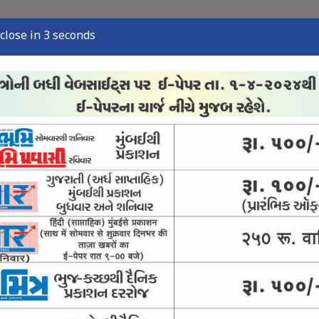
close in 2 seconds
્યુઝ
સ્પોર્ટ્સ ન્યુઝ
તંત્રી લેખ
અવસાન નોંધ
ઈ-પેપર
આવકાર્ય અભિયાન
 અને ચીઝની તપાસમાં નમૂના શંકાસ્પદ જણાયા