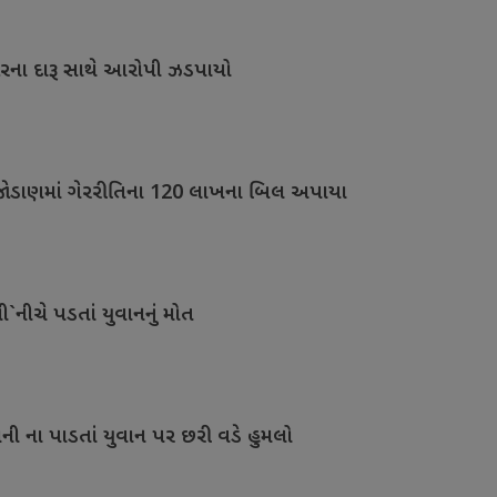
ારના દારૂ સાથે આરોપી ઝડપાયો
જોડાણમાં ગેરરીતિના 120 લાખના બિલ અપાયા
`નીચે પડતાં યુવાનનું મોત
ી ના પાડતાં યુવાન પર છરી વડે હુમલો