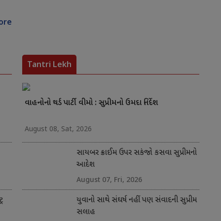
ore
Tantri Lekh
વાહનોનો થર્ડ પાર્ટી વીમો : સુપ્રીમનો ઉમદા નિર્દેશ
August 08, Sat, 2026
સાયબર ક્રાઈમ ઉપર સકંજો કસવા સુપ્રીમનો
આદેશ
August 07, Fri, 2026
્ર
યુવાનો સાથે સંઘર્ષ નહીં પણ સંવાદની સુપ્રીમ
સલાહ