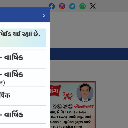
X
Panchang