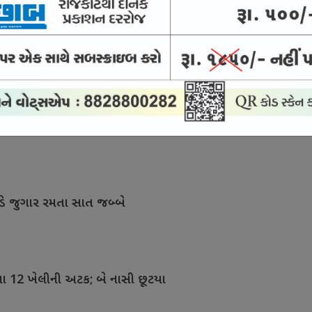
ાખના હેરોઇન સાથે બે શખ્સની અટક
કેસ : જામીન પર છૂટેલો આરોપી વોરંટ બાદ હાજર
ડે જુગાર રમતા સાત જબ્બે
મતા 12 ખેલીની અટક; બે નાસી છૂટયા