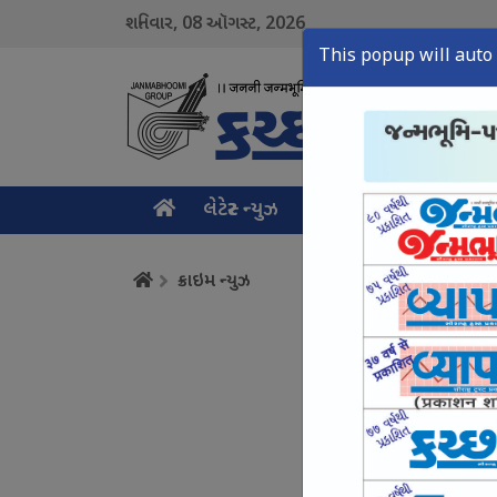
08
2026
શનિવાર,
ઑગસ્ટ,
This popup will auto 
લેટેસ્ટ ન્યુઝ
મુખ્ય સમાચાર
ક્રાઇમ ન
ક્રાઇમ ન્યુઝ
નશામુક્ત યુવા માટે 
August 08, Sat, 2026
કચ્છમાં એનાલોગ પનીર