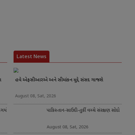
Latest News
ા
હવે એફસીઆરએ અને સીમાંકન મુદ્દે સંસદ ગાજશે
August 08, Sat, 2026
ર્યો
પાકિસ્તાન-સાઉદી-તુર્કી વચ્ચે સંરક્ષણ સોદો
August 08, Sat, 2026