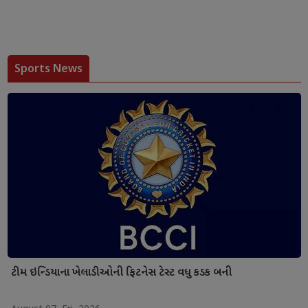
Sports News
ટીમ ઇન્ડિયાના ખેલાડીઓની ફિટનેસ ટેસ્ટ વધુ કડક બની