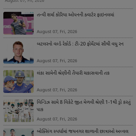
August 07, Fri, 2026
તન્વી શર્મા કોરિયા ઓપનની ક્વાર્ટર ફાઇનલમાં
August 07, Fri, 2026
બટલરનો વર્લ્ડ રેકોર્ડ : ટી-20 ફોર્મેટમાં સૌથી વધુ રન
August 07, Fri, 2026
લંકા સામેની શ્રેણીની તૈયારી ચકાસવાની તક
August 07, Fri, 2026
વિન્ડિઝ સામે 8 વિકેટે જીત મેળવી શ્રેણી 1-1થી ડ્રો કરતું
પાક
August 07, Fri, 2026
બોક્સિંગ સ્પર્ધામાં જયનગર શાળાની છાત્રાઓ અવ્વલ