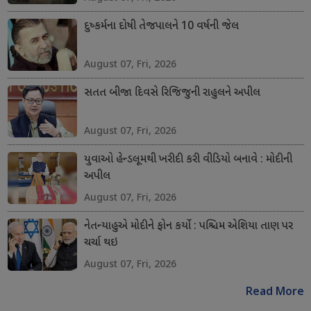
દુષ્કર્મના દોષી તેજપાલને 10 વર્ષની જેલ
August 07, Fri, 2026
સતત બીજા દિવસે રિજિજુની રાહુલને અપીલ
August 07, Fri, 2026
યુવાઓ હેન્ડલૂમથી ખરીદી કરી વીડિયો બનાવે : મોદીની
અપીલ
August 07, Fri, 2026
નેતન્યાહુએ મોદીને ફોન કર્યો : પશ્ચિમ એશિયા તાણ પર
ચર્ચા થઇ
August 07, Fri, 2026
Read More