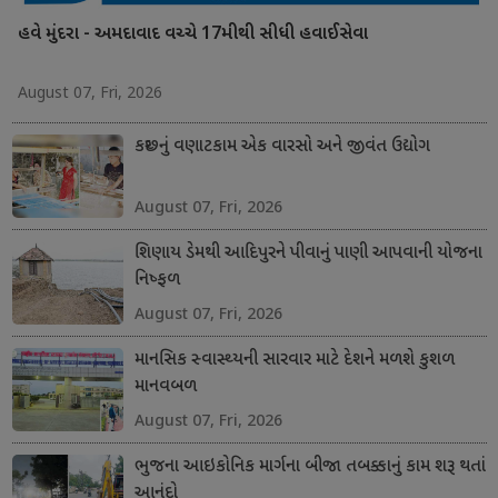
હવે મુંદરા - અમદાવાદ વચ્ચે 17મીથી સીધી હવાઈસેવા
August 07, Fri, 2026
કચ્છનું વણાટકામ એક વારસો અને જીવંત ઉદ્યોગ
August 07, Fri, 2026
શિણાય ડેમથી આદિપુરને પીવાનું પાણી આપવાની યોજના
નિષ્ફળ
August 07, Fri, 2026
માનસિક સ્વાસ્થ્યની સારવાર માટે દેશને મળશે કુશળ
માનવબળ
August 07, Fri, 2026
ભુજના આઇકોનિક માર્ગના બીજા તબક્કાનું કામ શરૂ થતાં
આનંદો