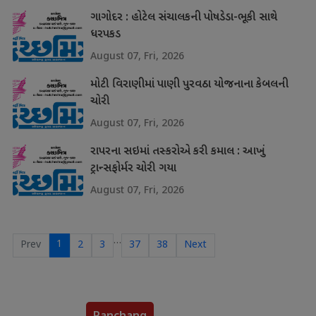
ગાગોદર : હોટેલ સંચાલકની પોષડેડા-ભૂકી સાથે
ધરપકડ
August 07, Fri, 2026
મોટી વિરાણીમાં પાણી પુરવઠા યોજનાના કેબલની
ચોરી
August 07, Fri, 2026
રાપરના સઇમાં તસ્કરોએ કરી કમાલ : આખું
ટ્રાન્સફોર્મર ચોરી ગયા
August 07, Fri, 2026
…
1
Prev
2
3
37
38
Next
Panchang