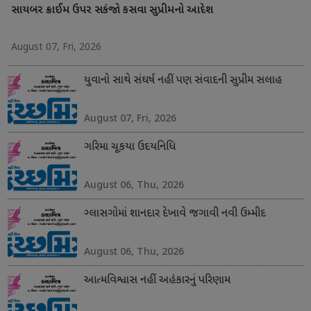
સાયબર ક્રાઈમ ઉપર સકંજો કસવા સુપ્રીમનો આદેશ
August 07, Fri, 2026
યુવાનો સાથે સંઘર્ષ નહીં પણ સંવાદની સુપ્રીમ સલાહ
August 07, Fri, 2026
ગરિમા ચૂકયા ઉદયનિધિ
August 06, Thu, 2026
ગ્લાસગોમાં શાનદાર દેખાવે જગાવી નવી ઉમ્મીદ
August 06, Thu, 2026
આત્મવિશ્વાસ નહીં અહંકારનું પરિણામ