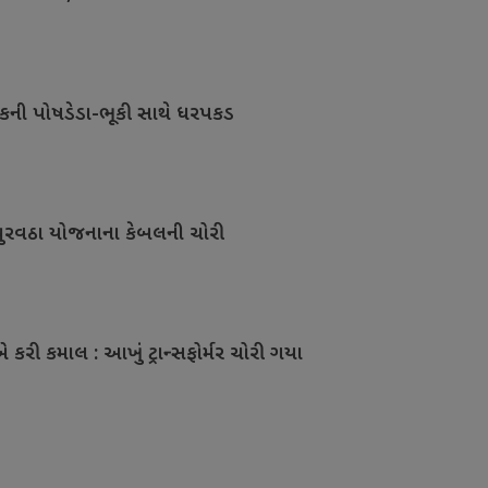
લકની પોષડેડા-ભૂકી સાથે ધરપકડ
પુરવઠા યોજનાના કેબલની ચોરી
કરી કમાલ : આખું ટ્રાન્સફોર્મર ચોરી ગયા