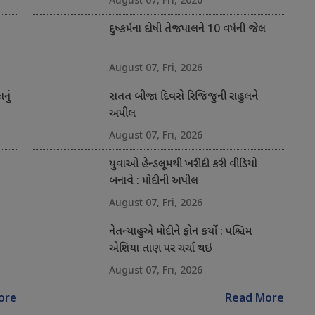
દુષ્કર્મના દોષી તેજપાલને 10 વર્ષની જેલ
August 07, Fri, 2026
નું
સતત બીજા દિવસે રિજિજુની રાહુલને
અપીલ
August 07, Fri, 2026
યુવાઓ હેન્ડલૂમથી ખરીદી કરી વીડિયો
બનાવે : મોદીની અપીલ
August 07, Fri, 2026
નેતન્યાહુએ મોદીને ફોન કર્યો : પશ્ચિમ
એશિયા તાણ પર ચર્ચા થઇ
August 07, Fri, 2026
ore
Read More