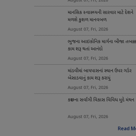
માનસિક સ્વાસ્થ્યની સારવાર માટે દેશને
મળશે કુશળ માનવબળ
August 07, Fri, 2026
ભુજના આઇકોનિક માર્ગના બીજા તબક્કા
કામ શરૂ થતાં આનંદો
August 07, Fri, 2026
માંડવીમાં બાયપાસનાં સ્થાન ઉપર ગર્ડર
બેસાડવાનું કામ શરૂ કરાયું
August 07, Fri, 2026
કચ્છના સર્વાંગી વિકાસ વિવિધ મુદે મંથન
August 07, Fri, 2026
Read M