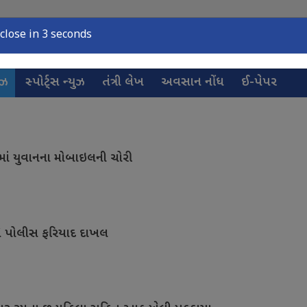
close in 2 seconds
ુઝ
સ્પોર્ટ્સ ન્યુઝ
તંત્રી લેખ
અવસાન નોંધ
ઈ-પેપર
નમાં યુવાનના મોબાઇલની ચોરી
ગે પોલીસ ફરિયાદ દાખલ