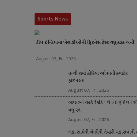
Sports News
ટીમ ઇન્ડિયાના ખેલાડીઓની ફિટનેસ ટેસ્ટ વધુ કડક બની
August 07, Fri, 2026
તન્વી શર્મા કોરિયા ઓપનની ક્વાર્ટર
ફાઇનલમાં
August 07, Fri, 2026
બટલરનો વર્લ્ડ રેકોર્ડ : ટી-20 ફોર્મેટમાં 
વધુ રન
August 07, Fri, 2026
લંકા સામેની શ્રેણીની તૈયારી ચકાસવાની