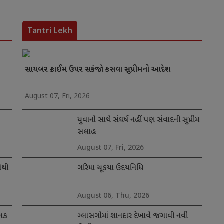
Tantri Lekh
સાયબર ક્રાઈમ ઉપર સકંજો કસવા સુપ્રીમનો આદેશ
August 07, Fri, 2026
યુવાનો સાથે સંઘર્ષ નહીં પણ સંવાદની સુપ્રીમ
સલાહ
August 07, Fri, 2026
સૌથી
ગરિમા ચૂકયા ઉદયનિધિ
August 06, Thu, 2026
 તક
ગ્લાસગોમાં શાનદાર દેખાવે જગાવી નવી