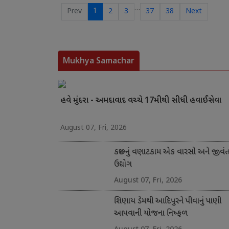
…
1
Prev
2
3
37
38
Next
Mukhya Samachar
હવે મુંદરા - અમદાવાદ વચ્ચે 17મીથી સીધી હવાઈસેવા
August 07, Fri, 2026
કચ્છનું વણાટકામ એક વારસો અને જીવં
ઉદ્યોગ
August 07, Fri, 2026
શિણાય ડેમથી આદિપુરને પીવાનું પાણી
આપવાની યોજના નિષ્ફળ
August 07, Fri, 2026