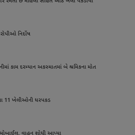
ુગાર રમતા છ મહિલા સહિત આઠ ખેલી પકડાયા
રોપીઓ નિર્દોષ
નીમાં કામ દરમ્યાન અકસ્માતમાં બે શ્રમિકના મોત
 રમતા 11 ખેલીઓની ધરપકડ
મ મોબાઈલ, વાહન શોધી આપ્યા