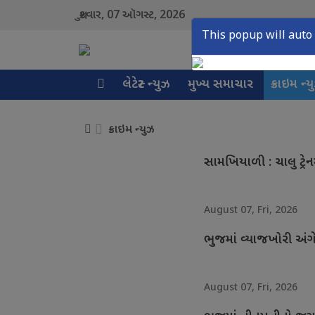
07
2026
શુક્રવાર,
ઑગસ્ટ,
This popup will auto 
લેટેસ્ટ ન્યુઝ
મુખ્ય સમાચાર
ક્રાઇમ ન્ય
ક્રાઇમ ન્યુઝ
સામખિયાળી : ચાલુ ટ્રે
August 07, Fri, 2026
ભુજમાં વ્યાજખોરી અં
August 07, Fri, 2026