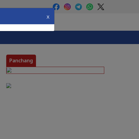
X
Panchang