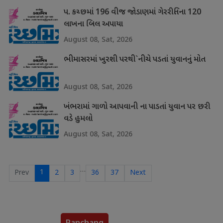
પ. કચ્છમાં 196 વીજ જોડાણમાં ગેરરીતિના 120
લાખના બિલ અપાયા
August 08, Sat, 2026
ભીમાસરમાં ખુરશી પરથી`નીચે પડતાં યુવાનનું મોત
August 08, Sat, 2026
ખંભરામાં ગાળો આપવાની ના પાડતાં યુવાન પર છરી
વડે હુમલો
August 08, Sat, 2026
…
1
Prev
2
3
36
37
Next
Panchang