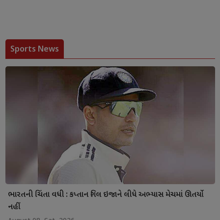
Sports News
ભારતની ચિંતા વધી : કપ્તાન ગિલ ઇજાને લીધે અભ્યાસ મેચમાં ઊતર્યો
નહીં