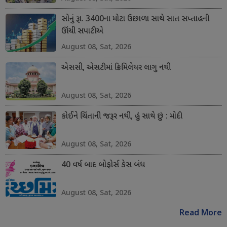
સોનું રૂા. 3400ના મોટા ઉછાળા સાથે સાત સપ્તાહની
ઊંચી સપાટીએ
August 08, Sat, 2026
એસસી, એસટીમાં ક્રિમિલેયર લાગુ નથી
August 08, Sat, 2026
કોઈને ચિંતાની જરૂર નથી, હું સાથે છું : મોદી
August 08, Sat, 2026
40 વર્ષ બાદ બોફોર્સ કેસ બંધ
August 08, Sat, 2026
Read More