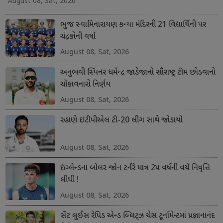
August 08, Sat, 2026
ભુજ સ્વામિનારાયણ કન્યા મંદિરની 21 વિદ્યાર્થિની પર
ચંદ્રકોની વર્ષા
August 08, Sat, 2026
અનુભવી સ્પિનર ધર્મેન્દ્ર જાડેજાનો સૌરાષ્ટ્ર ટીમ છોડવાનો
ચોંકાવનારો નિર્ણય
August 08, Sat, 2026
રહાણે ઇટીપીએલ ટી-20 લીગ સાથે જોડાયો
August 08, Sat, 2026
ઇંગ્લેન્ડના બોલર જોન ટર્નરે માત્ર 2પ વર્ષની વયે નિવૃત્તિ
લીધી !
August 08, Sat, 2026
સેંટ લુઈસ રેપિડ એન્ડ બ્લિટ્ઝ ચેસ ટૂર્નામેન્ટમાં પ્રજ્ઞાનાનંદ