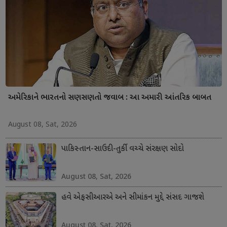
અમેરિકાને ભારતનો સણસણતો જવાબ : આ અમારી આંતરિક બાબત
August 08, Sat, 2026
પાકિસ્તાન-સાઉદી-તુર્કી વચ્ચે સંરક્ષણ સોદો
August 08, Sat, 2026
હવે એફસીઆરએ અને સીમાંકન મુદ્દે સંસદ ગાજશે
August 08, Sat, 2026