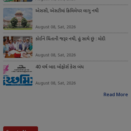
એસસી, એસટીમાં ક્રિમિલેયર લાગુ નથી
August 08, Sat, 2026
કોઈને ચિંતાની જરૂર નથી, હું સાથે છું : મોદી
August 08, Sat, 2026
40 વર્ષ બાદ બોફોર્સ કેસ બંધ
August 08, Sat, 2026
Read More