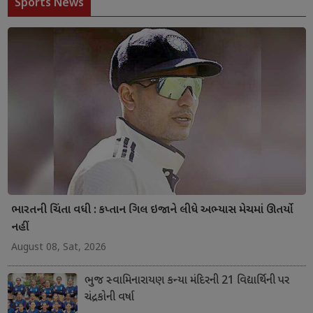
Sports News
ભારતની ચિંતા વધી : કપ્તાન ગિલ ઇજાને લીધે અભ્યાસ મેચમાં ઊતર્યો
નહીં
August 08, Sat, 2026
ભુજ સ્વામિનારાયણ કન્યા મંદિરની 21 વિદ્યાર્થિની પર
ચંદ્રકોની વર્ષા