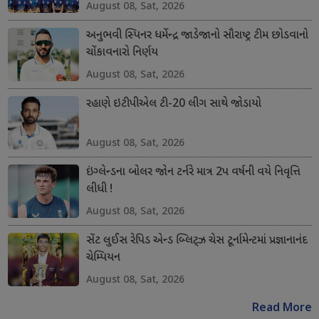
August 08, Sat, 2026
અનુભવી સ્પિનર ધર્મેન્દ્ર જાડેજાનો સૌરાષ્ટ્ર ટીમ છોડવાનો
ચોંકાવનારો નિર્ણય
August 08, Sat, 2026
રહાણે ઇટીપીએલ ટી-20 લીગ સાથે જોડાયો
August 08, Sat, 2026
ઇંગ્લેન્ડના બોલર જોન ટર્નરે માત્ર 2પ વર્ષની વયે નિવૃત્તિ
લીધી !
August 08, Sat, 2026
સેંટ લુઈસ રેપિડ એન્ડ બ્લિટ્ઝ ચેસ ટૂર્નામેન્ટમાં પ્રજ્ઞાનાનંદ
ચેમ્પિયન
August 08, Sat, 2026
Read More