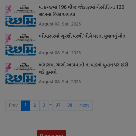
પ. કચ્છમાં 196 વીજ જોડાણમાં ગેરરીતિના 120
લાખના બિલ અપાયા
August 08, Sat, 2026
ભીમાસરમાં ખુરશી પરથી`નીચે પડતાં યુવાનનું મોત
August 08, Sat, 2026
ખંભરામાં ગાળો આપવાની ના પાડતાં યુવાન પર છરી
વડે હુમલો
August 08, Sat, 2026
…
1
Prev
2
3
37
38
Next
Panchang