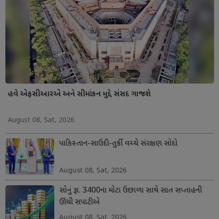
હવે એફસીઆરએ અને સીમાંકન મુદ્દે સંસદ ગાજશે
August 08, Sat, 2026
પાકિસ્તાન-સાઉદી-તુર્કી વચ્ચે સંરક્ષણ સોદો
August 08, Sat, 2026
સોનું રૂા. 3400ના મોટા ઉછાળા સાથે સાત સપ્તાહની
ઊંચી સપાટીએ
August 08, Sat, 2026