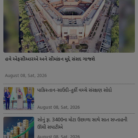
હવે એફસીઆરએ અને સીમાંકન મુદ્દે સંસદ ગાજશે
August 08, Sat, 2026
પાકિસ્તાન-સાઉદી-તુર્કી વચ્ચે સંરક્ષણ સોદો
August 08, Sat, 2026
સોનું રૂા. 3400ના મોટા ઉછાળા સાથે સાત સપ્તાહની
ઊંચી સપાટીએ
August 08, Sat, 2026