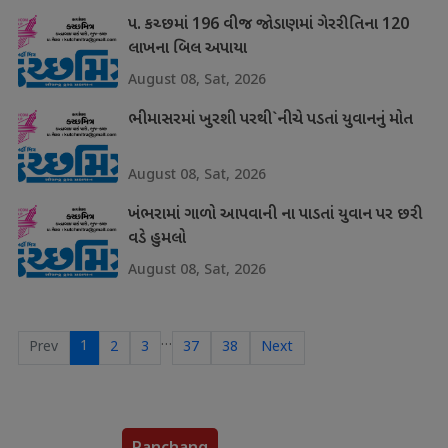
પ. કચ્છમાં 196 વીજ જોડાણમાં ગેરરીતિના 120
લાખના બિલ અપાયા
August 08, Sat, 2026
ભીમાસરમાં ખુરશી પરથી`નીચે પડતાં યુવાનનું મોત
August 08, Sat, 2026
ખંભરામાં ગાળો આપવાની ના પાડતાં યુવાન પર છરી
વડે હુમલો
August 08, Sat, 2026
…
1
Prev
2
3
37
38
Next
Panchang