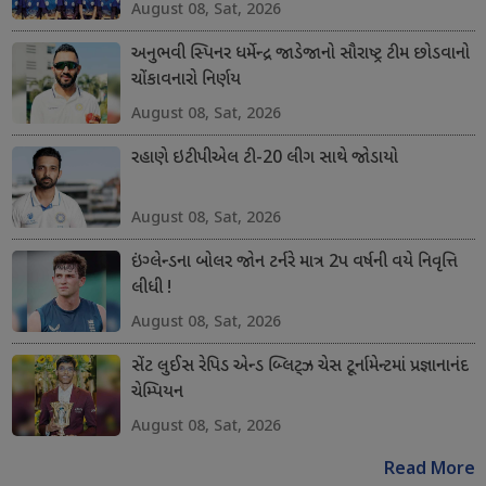
August 08, Sat, 2026
અનુભવી સ્પિનર ધર્મેન્દ્ર જાડેજાનો સૌરાષ્ટ્ર ટીમ છોડવાનો
ચોંકાવનારો નિર્ણય
August 08, Sat, 2026
રહાણે ઇટીપીએલ ટી-20 લીગ સાથે જોડાયો
August 08, Sat, 2026
ઇંગ્લેન્ડના બોલર જોન ટર્નરે માત્ર 2પ વર્ષની વયે નિવૃત્તિ
લીધી !
August 08, Sat, 2026
સેંટ લુઈસ રેપિડ એન્ડ બ્લિટ્ઝ ચેસ ટૂર્નામેન્ટમાં પ્રજ્ઞાનાનંદ
ચેમ્પિયન
August 08, Sat, 2026
Read More