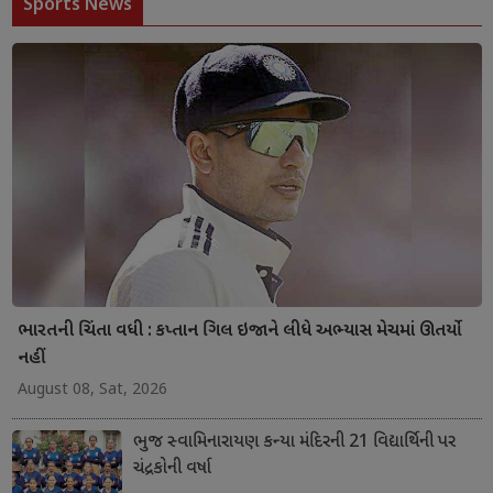
Sports News
ભારતની ચિંતા વધી : કપ્તાન ગિલ ઇજાને લીધે અભ્યાસ મેચમાં ઊતર્યો
નહીં
August 08, Sat, 2026
ભુજ સ્વામિનારાયણ કન્યા મંદિરની 21 વિદ્યાર્થિની પર
ચંદ્રકોની વર્ષા