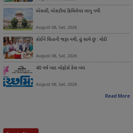
એસસી, એસટીમાં ક્રિમિલેયર લાગુ નથી
August 08, Sat, 2026
કોઈને ચિંતાની જરૂર નથી, હું સાથે છું : મોદી
August 08, Sat, 2026
40 વર્ષ બાદ બોફોર્સ કેસ બંધ
August 08, Sat, 2026
Read More