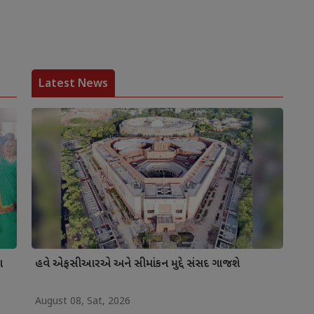
Latest News
ા
હવે એફસીઆરએ અને સીમાંકન મુદ્દે સંસદ ગાજશે
August 08, Sat, 2026