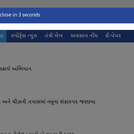
close in 2 seconds
ુઝ
સ્પોર્ટ્સ ન્યુઝ
તંત્રી લેખ
અવસાન નોંધ
ઈ-પેપર
આવકાર્ય અભિયાન
 અને ચીઝની તપાસમાં નમૂના શંકાસ્પદ જણાયા