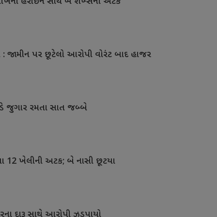
ાખના હેરોઇન સાથે બે શખ્સની અટક
કેસ : જામીન પર છૂટેલો આરોપી વોરંટ બાદ હાજર
ડે જુગાર રમતા સાત જબ્બે
મતા 12 ખેલીની અટક; બે નાસી છૂટયા
ારના દારૂ સાથે આરોપી ઝડપાયો