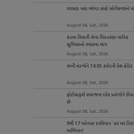
વરસાદ બાદ ભોયડ કાંઠો સોળેકળાએ પાંગ
August 08, Sat, 2026
કંડલા વિમાની સેવા વિસ્તરણ-યાત્રિક
સુવિધાઓ વધારવા માંગ
August 08, Sat, 2026
સખી મંડળોને 14.05 કરોડની કેશ ક્રેડિટ
August 08, Sat, 2026
ફોટોગ્રાફર્સ સમાજના દરેક પ્રસંગોને દીપા
છે
August 08, Sat, 2026
9થી 17 ઓગસ્ટ દરમિયાન `હર ઘર તિરં
અભિયાન'