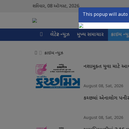
08
2026
શનિવાર,
ઑગસ્ટ,
This popup will auto 
લેટેસ્ટ ન્યુઝ
મુખ્ય સમાચાર
ક્રાઇમ ન્ય
ક્રાઇમ ન્યુઝ
નશામુક્ત યુવા માટે 
August 08, Sat, 2026
કચ્છમાં એનાલોગ પનીર
August 08, Sat, 2026