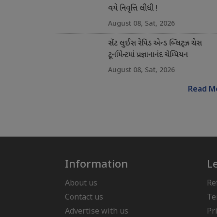
વયે નિવૃત્તિ લીધી !
August 08, Sat, 2026
સેંટ લુઈસ રેપિડ એન્ડ બ્લિટ્ઝ ચેસ
ટૂર્નામેન્ટમાં પ્રજ્ઞાનાનંદ ચેમ્પિયન
August 08, Sat, 2026
Read M
Information
L
About us
Re
Contact us
Te
Advertise with us
Pr