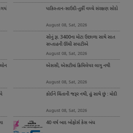
ર્યો
પાકિસ્તાન-સાઉદી-તુર્કી વચ્ચે સંરક્ષણ સોદો
August 08, Sat, 2026
સોનું રૂા. 3400ના મોટા ઉછાળા સાથે સાત
સપ્તાહની ઊંચી સપાટીએ
August 08, Sat, 2026
 લોન
એસસી, એસટીમાં ક્રિમિલેયર લાગુ નથી
August 08, Sat, 2026
વે
કોઈને ચિંતાની જરૂર નથી, હું સાથે છું : મોદી
August 08, Sat, 2026
ગા
40 વર્ષ બાદ બોફોર્સ કેસ બંધ