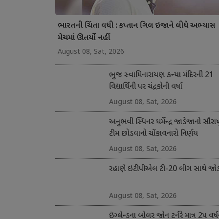
ભારતની ચિંતા વધી : કપ્તાન ગિલ ઇજાને લીધે અભ્યાસ
મેચમાં ઊતર્યો નહીં
August 08, Sat, 2026
ભુજ સ્વામિનારાયણ કન્યા મંદિરની 21
વિદ્યાર્થિની પર ચંદ્રકોની વર્ષા
August 08, Sat, 2026
અનુભવી સ્પિનર ધર્મેન્દ્ર જાડેજાનો સૌરાષ્ટ
ટીમ છોડવાનો ચોંકાવનારો નિર્ણય
August 08, Sat, 2026
રહાણે ઇટીપીએલ ટી-20 લીગ સાથે જોડ
August 08, Sat, 2026
ઇંગ્લેન્ડના બોલર જોન ટર્નરે માત્ર 2પ વર્ષ