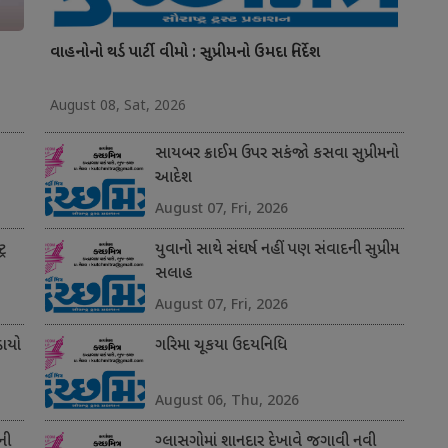
વાહનોનો થર્ડ પાર્ટી વીમો : સુપ્રીમનો ઉમદા નિર્દેશ
August 08, Sat, 2026
સાયબર ક્રાઈમ ઉપર સકંજો કસવા સુપ્રીમનો
આદેશ
August 07, Fri, 2026
્ર
યુવાનો સાથે સંઘર્ષ નહીં પણ સંવાદની સુપ્રીમ
સલાહ
August 07, Fri, 2026
ાયો
ગરિમા ચૂકયા ઉદયનિધિ
August 06, Thu, 2026
ની
ગ્લાસગોમાં શાનદાર દેખાવે જગાવી નવી