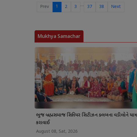
…
1
Prev
2
3
37
38
Next
Mukhya Samachar
ભુજ બ્રહ્મસમાજ સિનિયર સિટીઝન ક્લબના વડીલોને યાત્ર
કરાવાઈ
August 08, Sat, 2026