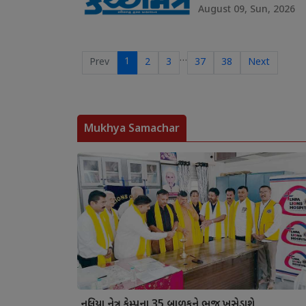
August 09, Sun, 2026
…
1
Prev
2
3
37
38
Next
Mukhya Samachar
નલિયા નેત્ર કેમ્પના 35 બાળકને ભુજ ખસેડાશે