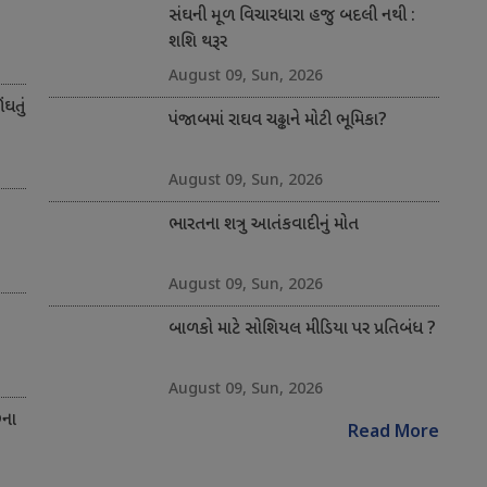
સંઘની મૂળ વિચારધારા હજુ બદલી નથી :
શશિ થરૂર
August 09, Sun, 2026
ંઘતું
પંજાબમાં રાઘવ ચઢ્ઢાને મોટી ભૂમિકા?
August 09, Sun, 2026
ભારતના શત્રુ આતંકવાદીનું મોત
August 09, Sun, 2026
બાળકો માટે સોશિયલ મીડિયા પર પ્રતિબંધ ?
August 09, Sun, 2026
છના
Read More