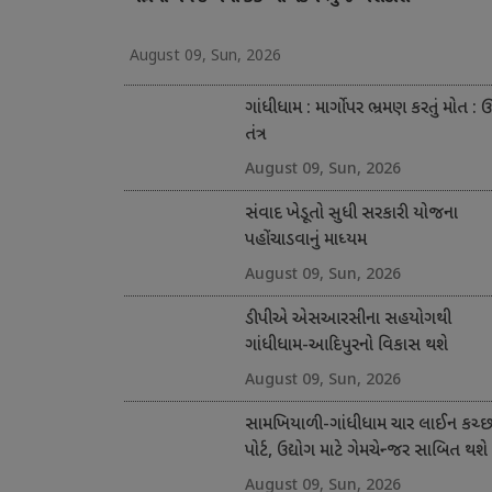
August 09, Sun, 2026
ગાંધીધામ : માર્ગો પર ભ્રમણ કરતું મોત : ઊ
તંત્ર
August 09, Sun, 2026
સંવાદ ખેડૂતો સુધી સરકારી યોજના
પહોંચાડવાનું માધ્યમ
August 09, Sun, 2026
ડીપીએ એસઆરસીના સહયોગથી
ગાંધીધામ-આદિપુરનો વિકાસ થશે
August 09, Sun, 2026
સામખિયાળી-ગાંધીધામ ચાર લાઈન કચ્
પોર્ટ, ઉદ્યોગ માટે ગેમચેન્જર સાબિત થશે
August 09, Sun, 2026