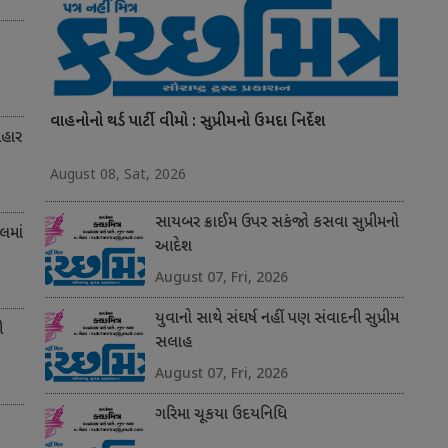
વાહનોનો થર્ડ પાર્ટી વીમો : સુપ્રીમનો ઉમદા નિર્દેશ
બહાર
August 08, Sat, 2026
સાયબર ક્રાઈમ ઉપર સકંજો કસવા સુપ્રીમનો
લમાં
આદેશ
August 07, Fri, 2026
યુવાનો સાથે સંઘર્ષ નહીં પણ સંવાદની સુપ્રીમ
ી
સલાહ
August 07, Fri, 2026
ગરિમા ચૂકયા ઉદયનિધિ