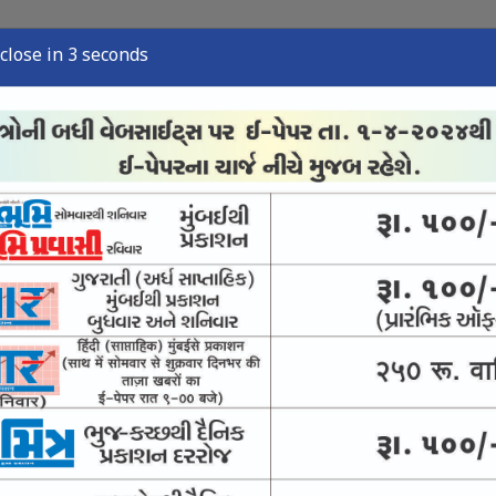
close in 2 seconds
્યુઝ
સ્પોર્ટ્સ ન્યુઝ
તંત્રી લેખ
અવસાન નોંધ
ઈ-પેપર
લઇ જતી ટ્રક પકડી : બે શખ્સની અટકાયત
્યોગકાર સાથે 1.50 કરોડની ઠગાઈ