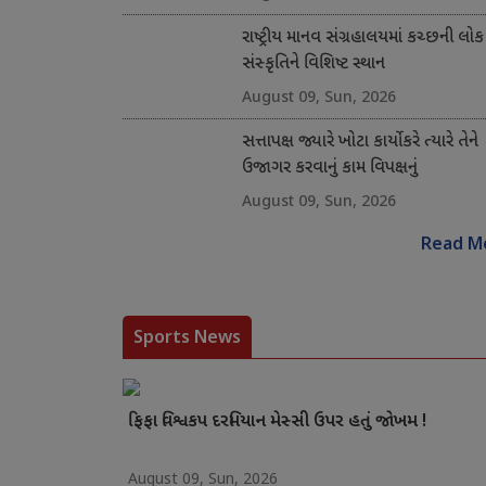
રાષ્ટ્રીય માનવ સંગ્રહાલયમાં કચ્છની લોક
સંસ્કૃતિને વિશિષ્ટ સ્થાન
August 09, Sun, 2026
સત્તાપક્ષ જ્યારે ખોટા કાર્યો કરે ત્યારે તેને
ઉજાગર કરવાનું કામ વિપક્ષનું
August 09, Sun, 2026
Read M
Sports News
ફિફા વિશ્વકપ દરમિયાન મેસ્સી ઉપર હતું જોખમ !
August 09, Sun, 2026