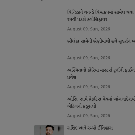
વિન્ડિઝને વન-ડે વિશ્વકપમાં સામેલ થવા
રમવી પડશે ક્વોલિફાયર
August 09, Sun, 2026
શ્રીલંકા સામેની શ્રેણીમાંથી હવે સુદર્શન 
August 09, Sun, 2026
અસ્મિતાનો કોરિયા માસ્ટર્સ ટૂર્નાની ફાઈન
પ્રવેશ
August 09, Sun, 2026
ઓસિ. સામે પ્રેકટિસ મેચમાં બાંગલાદેશથ
બેટિંગનો કડૂસલો
August 09, Sun, 2026
રાશિદ ખાને રચ્યો ઈતિહાસ