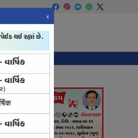
X
Panchang