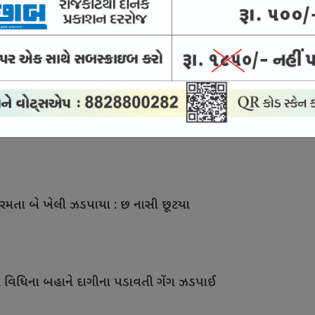
ડ કરાવવાનાં બહાને વૃદ્ધ સાથે 3.45 લાખની ઠગાઈ
રમતા બે તહોમતદાર જબ્બે
ર રમતા બે ખેલી ઝડપાયા : છ નાસી છૂટયા
ાની વિધિના બહાને દાગીના પડાવતી ગેંગ ઝડપાઈ