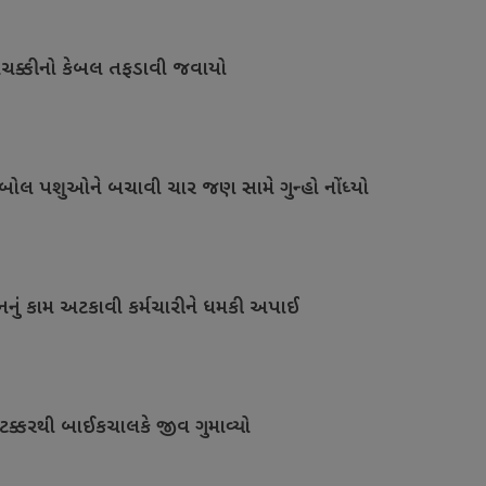
ચક્કીનો કેબલ તફડાવી જવાયો
લ પશુઓને બચાવી ચાર જણ સામે ગુન્હો નોંધ્યો
નું કામ અટકાવી કર્મચારીને ધમકી અપાઈ
ટક્કરથી બાઈકચાલકે જીવ ગુમાવ્યો