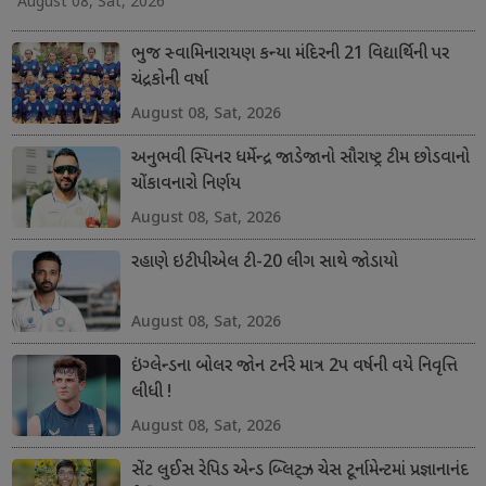
August 08, Sat, 2026
ભુજ સ્વામિનારાયણ કન્યા મંદિરની 21 વિદ્યાર્થિની પર
ચંદ્રકોની વર્ષા
August 08, Sat, 2026
અનુભવી સ્પિનર ધર્મેન્દ્ર જાડેજાનો સૌરાષ્ટ્ર ટીમ છોડવાનો
ચોંકાવનારો નિર્ણય
August 08, Sat, 2026
રહાણે ઇટીપીએલ ટી-20 લીગ સાથે જોડાયો
August 08, Sat, 2026
ઇંગ્લેન્ડના બોલર જોન ટર્નરે માત્ર 2પ વર્ષની વયે નિવૃત્તિ
લીધી !
August 08, Sat, 2026
સેંટ લુઈસ રેપિડ એન્ડ બ્લિટ્ઝ ચેસ ટૂર્નામેન્ટમાં પ્રજ્ઞાનાનંદ