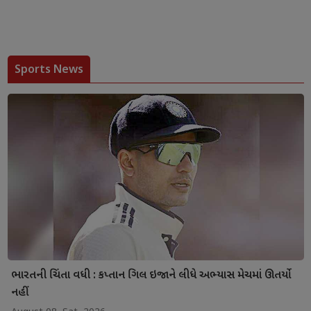
Sports News
ભારતની ચિંતા વધી : કપ્તાન ગિલ ઇજાને લીધે અભ્યાસ મેચમાં ઊતર્યો
નહીં