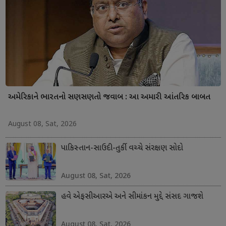
અમેરિકાને ભારતનો સણસણતો જવાબ : આ અમારી આંતરિક બાબત
August 08, Sat, 2026
પાકિસ્તાન-સાઉદી-તુર્કી વચ્ચે સંરક્ષણ સોદો
August 08, Sat, 2026
હવે એફસીઆરએ અને સીમાંકન મુદ્દે સંસદ ગાજશે
August 08, Sat, 2026