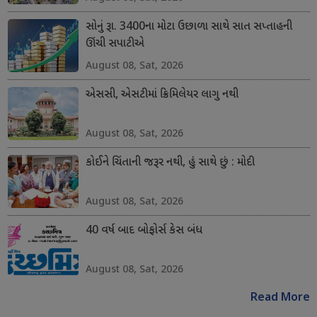
સોનું રૂા. 3400ના મોટા ઉછાળા સાથે સાત સપ્તાહની
ઊંચી સપાટીએ
August 08, Sat, 2026
એસસી, એસટીમાં ક્રિમિલેયર લાગુ નથી
August 08, Sat, 2026
કોઈને ચિંતાની જરૂર નથી, હું સાથે છું : મોદી
August 08, Sat, 2026
40 વર્ષ બાદ બોફોર્સ કેસ બંધ
August 08, Sat, 2026
Read More