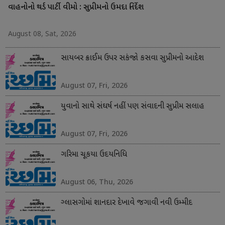
વાહનોનો થર્ડ પાર્ટી વીમો : સુપ્રીમનો ઉમદા નિર્દેશ
August 08, Sat, 2026
સાયબર ક્રાઈમ ઉપર સકંજો કસવા સુપ્રીમનો આદેશ
August 07, Fri, 2026
યુવાનો સાથે સંઘર્ષ નહીં પણ સંવાદની સુપ્રીમ સલાહ
August 07, Fri, 2026
ગરિમા ચૂકયા ઉદયનિધિ
August 06, Thu, 2026
ગ્લાસગોમાં શાનદાર દેખાવે જગાવી નવી ઉમ્મીદ