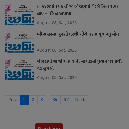
પ. કચ્છમાં 196 વીજ જોડાણમાં ગેરરીતિના 120
લાખના બિલ અપાયા
August 08, Sat, 2026
ભીમાસરમાં ખુરશી પરથી`નીચે પડતાં યુવાનનું મોત
August 08, Sat, 2026
ખંભરામાં ગાળો આપવાની ના પાડતાં યુવાન પર છરી
વડે હુમલો
August 08, Sat, 2026
…
1
Prev
2
3
36
37
Next
Panchang