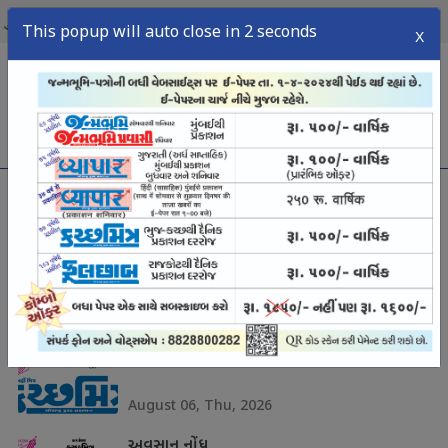
07
2026
શુક્રવાર,
ઑગસ્ટ,
This popup will auto close in 2 seconds
X
menu
અવસાન નોંધ
અવસાન નોંધ
August 07, Fri, 2026
અવસાન નોંધ
August 06, Thu, 2026
અવસાન નોંધ